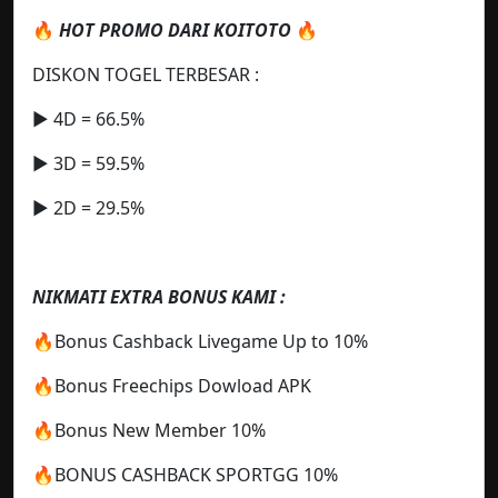
🔥
HOT PROMO DARI KOITOTO
🔥
DISKON TOGEL TERBESAR :
▶️ 4D = 66.5%
▶️ 3D = 59.5%
▶️ 2D = 29.5%
NIKMATI EXTRA BONUS KAMI :
🔥Bonus Cashback Livegame Up to 10%
🔥Bonus Freechips Dowload APK
🔥Bonus New Member 10%
🔥BONUS CASHBACK SPORTGG 10%