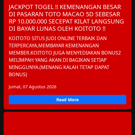
JACKPOT TOGEL !! KEMENANGAN BESAR
DI PASARAN TOTO MACAO 5D SEBESAR
RP 10.000.000 SECEPAT KILAT LANGSUNG
DI BAYAR LUNAS OLEH KOITOTO !!
KOITOTO SITUS JUDI ONLINE TERBAIK DAN
TERPERCAYA,MEMBAYAR KEMENANGAN
MEMBER.KOITOTO JUGA MENYEDIAKAN BONUS2
MELIMPAH YANG AKAN DI BAGIKAN SETIAP
MINGGUNYA.(MENANG KALAH TETAP DAPAT
BONUS)
Jumat, 07 Agustus 2026
Read More