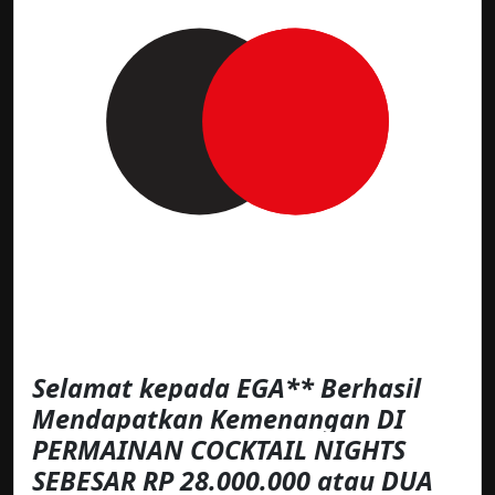
Selamat kepada EGA** Berhasil
Mendapatkan Kemenangan DI
PERMAINAN COCKTAIL NIGHTS
SEBESAR RP 28.000.000 atau DUA