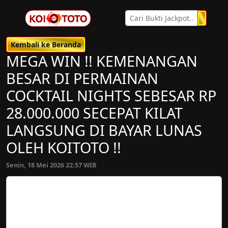
Kembali ke Beranda
MEGA WIN !! KEMENANGAN
BESAR DI PERMAINAN
COCKTAIL NIGHTS SEBESAR RP
28.000.000 SECEPAT KILAT
LANGSUNG DI BAYAR LUNAS
OLEH KOITOTO !!
Senin, 18 Mei 2026 22:57 WIB