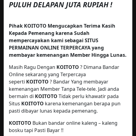
PULUH DELAPAN JUTA RUPIAH !
Pihak KOITOTO Mengucapkan Terima Kasih
Kepada Pemenang karena Sudah
mempercayakan kami sebagai SITUS
PERMAINAN ONLINE TERPERCAYA yang
membayar kemenangan Member Hingga Lunas.
Masih Ragu Dengan
KOITOTO
? Dimana Bandar
Online sekarang yang Terpercaya
seperti
KOITOTO
? Bandar Yang membayar
kemenangan Member Tanpa Tele-tele. Jadi anda
bermain di
KOITOTO
Tidak perlu khawatir pada
Situs
KOITOTO
karena kemenangan berapa pun
pasti dibayar lunas kepada pemenang.
KOITOTO
Bukan bandar online kaleng – kaleng
bosku tapi Pasti Bayar !!