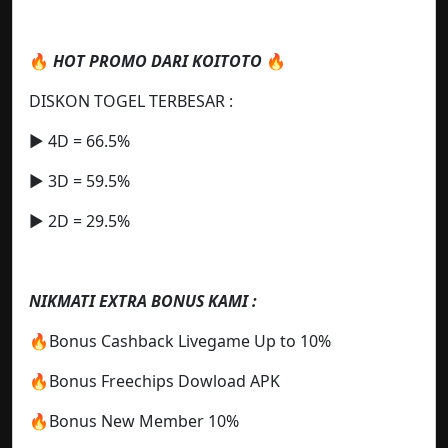
🔥
HOT PROMO DARI KOITOTO
🔥
DISKON TOGEL TERBESAR :
▶️ 4D = 66.5%
▶️ 3D = 59.5%
▶️ 2D = 29.5%
NIKMATI EXTRA BONUS KAMI :
🔥Bonus Cashback Livegame Up to 10%
🔥Bonus Freechips Dowload APK
🔥Bonus New Member 10%