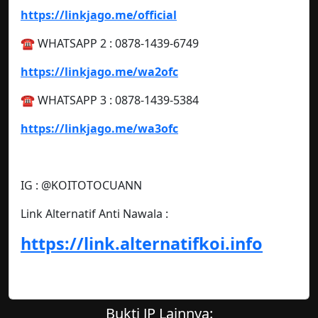
https://linkjago.me/official
☎️ WHATSAPP 2 : 0878-1439-6749
https://linkjago.me/wa2ofc
☎️ WHATSAPP 3 : 0878-1439-5384
https://linkjago.me/wa3ofc
IG : @KOITOTOCUANN
Link Alternatif Anti Nawala :
https://link.alternatifkoi.info
Bukti JP Lainnya: