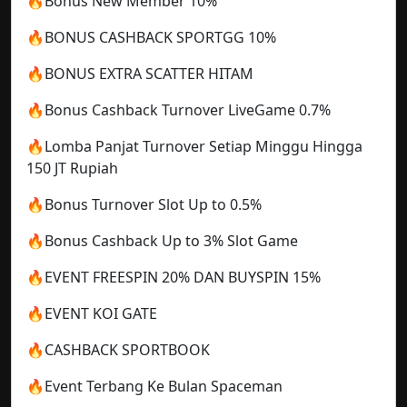
🔥Bonus New Member 10%
🔥BONUS CASHBACK SPORTGG 10%
🔥BONUS EXTRA SCATTER HITAM
🔥Bonus Cashback Turnover LiveGame 0.7%
🔥Lomba Panjat Turnover Setiap Minggu Hingga
150 JT Rupiah
🔥Bonus Turnover Slot Up to 0.5%
🔥Bonus Cashback Up to 3% Slot Game
🔥EVENT FREESPIN 20% DAN BUYSPIN 15%
🔥EVENT KOI GATE
🔥
CASHBACK SPORTBOOK
🔥Event Terbang Ke Bulan Spaceman