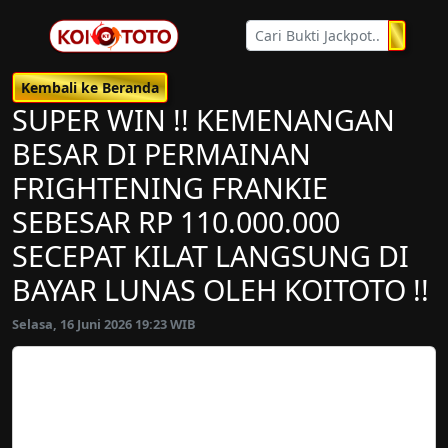
Kembali ke Beranda
SUPER WIN !! KEMENANGAN
BESAR DI PERMAINAN
FRIGHTENING FRANKIE
SEBESAR RP 110.000.000
SECEPAT KILAT LANGSUNG DI
BAYAR LUNAS OLEH KOITOTO !!
Selasa, 16 Juni 2026 19:23 WIB