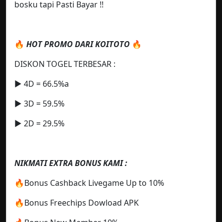
bosku tapi Pasti Bayar !!
🔥
HOT PROMO DARI KOITOTO
🔥
DISKON TOGEL TERBESAR :
▶️ 4D = 66.5%a
▶️ 3D = 59.5%
▶️ 2D = 29.5%
NIKMATI EXTRA BONUS KAMI :
🔥Bonus Cashback Livegame Up to 10%
🔥Bonus Freechips Dowload APK