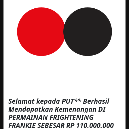
Selamat kepada PUT** Berhasil
Mendapatkan Kemenangan DI
PERMAINAN FRIGHTENING
FRANKIE SEBESAR RP 110.000.000