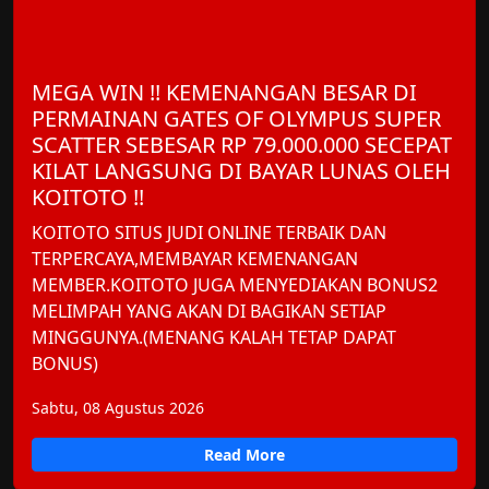
MEGA WIN !! KEMENANGAN BESAR DI
PERMAINAN GATES OF OLYMPUS SUPER
SCATTER SEBESAR RP 79.000.000 SECEPAT
KILAT LANGSUNG DI BAYAR LUNAS OLEH
KOITOTO !!
KOITOTO SITUS JUDI ONLINE TERBAIK DAN
TERPERCAYA,MEMBAYAR KEMENANGAN
MEMBER.KOITOTO JUGA MENYEDIAKAN BONUS2
MELIMPAH YANG AKAN DI BAGIKAN SETIAP
MINGGUNYA.(MENANG KALAH TETAP DAPAT
BONUS)
Sabtu, 08 Agustus 2026
Read More