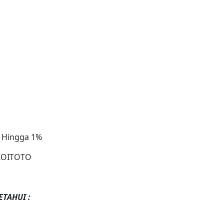
 Hingga 1%
KOITOTO
ETAHUI :