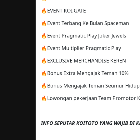
🔥EVENT KOI GATE
🔥Event Terbang Ke Bulan Spaceman
🔥Event Pragmatic Play Joker Jewels
🔥Event Multiplier Pragmatic Play
🔥EXCLUSIVE MERCHANDISE KEREN
🔥Bonus Extra Mengajak Teman 10%
🔥Bonus Mengajak Teman Seumur Hidup
🔥Lowongan pekerjaan Team Promotor 
INFO SEPUTAR KOITOTO YANG WAJIB DI K