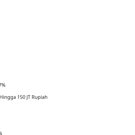
.7%
Hingga 150 JT Rupiah
%