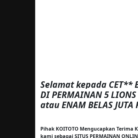
Selamat kepada CET**
DI PERMAINAN 5 LIONS
atau ENAM BELAS JUTA 
Pihak KOITOTO Mengucapkan Terima 
kami sebagai SITUS PERMAINAN ONLI