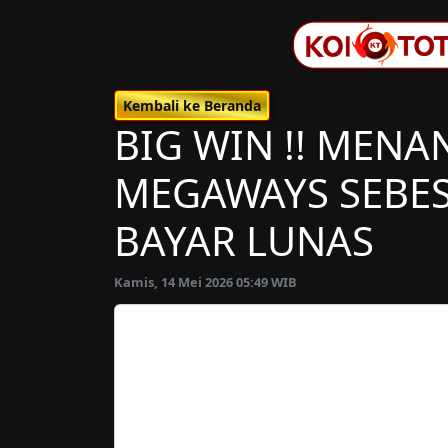
Kembali ke Beranda
BIG WIN !! MENA
MEGAWAYS SEBESA
BAYAR LUNAS
Kamis, 14 Mei 2026 05:49 WIB