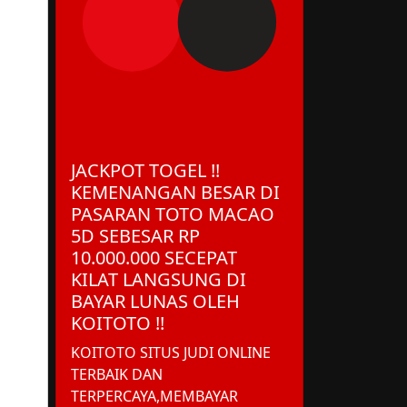
JACKPOT TOGEL !!
KEMENANGAN BESAR DI
PASARAN TOTO MACAO
5D SEBESAR RP
10.000.000 SECEPAT
KILAT LANGSUNG DI
BAYAR LUNAS OLEH
KOITOTO !!
KOITOTO SITUS JUDI ONLINE
TERBAIK DAN
TERPERCAYA,MEMBAYAR