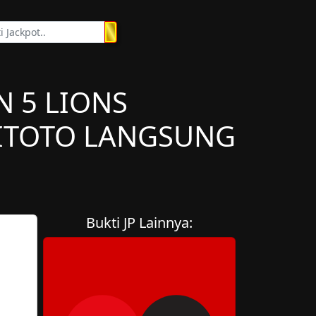
N 5 LIONS
KOITOTO LANGSUNG
Bukti JP Lainnya: