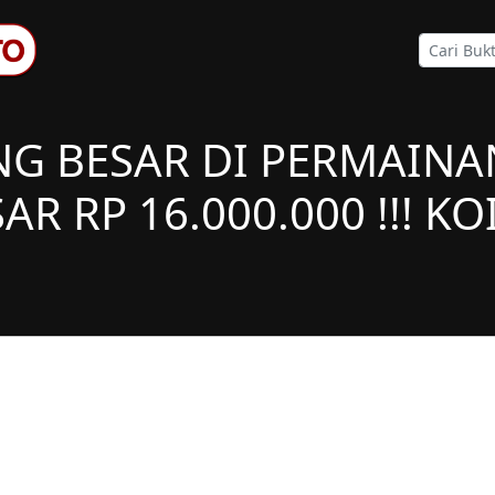
NG BESAR DI PERMAINA
R RP 16.000.000 !!! 