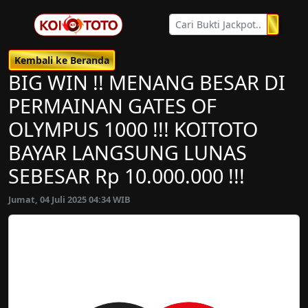
Kembali ke Beranda
BIG WIN !! MENANG BESAR DI
PERMAINAN GATES OF
OLYMPUS 1000 !!! KOITOTO
BAYAR LANGSUNG LUNAS
SEBESAR Rp 10.000.000 !!!
Jumat, 04 Juli 2025 04:34 WIB