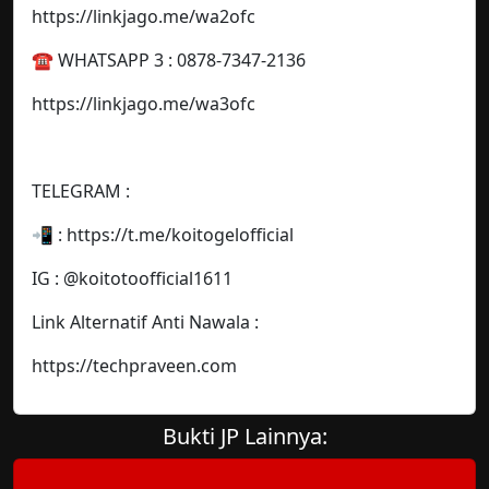
https://linkjago.me/wa2ofc
☎️ WHATSAPP 3 : 0878-7347-2136
https://linkjago.me/wa3ofc
TELEGRAM :
📲 : https://t.me/koitogelofficial
IG : @koitotoofficial1611
Link Alternatif Anti Nawala :
https://techpraveen.com
Bukti JP Lainnya: