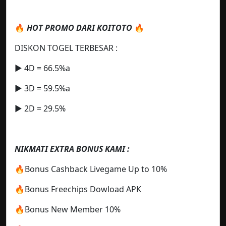
🔥
HOT PROMO DARI KOITOTO
🔥
DISKON TOGEL TERBESAR :
▶️ 4D = 66.5%a
▶️ 3D = 59.5%a
▶️ 2D = 29.5%
NIKMATI EXTRA BONUS KAMI :
🔥Bonus Cashback Livegame Up to 10%
🔥Bonus Freechips Dowload APK
🔥Bonus New Member 10%