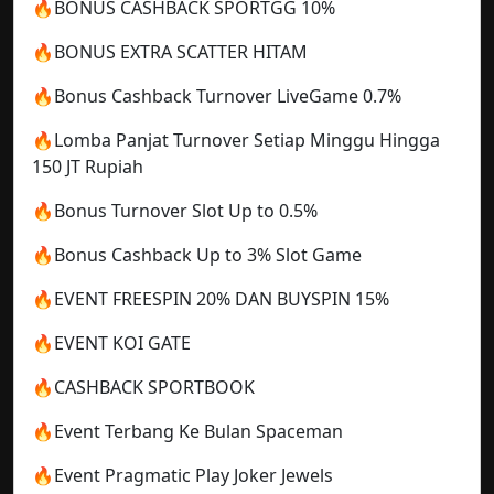
🔥BONUS CASHBACK SPORTGG 10%
🔥BONUS EXTRA SCATTER HITAM
🔥Bonus Cashback Turnover LiveGame 0.7%
🔥Lomba Panjat Turnover Setiap Minggu Hingga
150 JT Rupiah
🔥Bonus Turnover Slot Up to 0.5%
🔥Bonus Cashback Up to 3% Slot Game
🔥EVENT FREESPIN 20% DAN BUYSPIN 15%
🔥EVENT KOI GATE
🔥
CASHBACK SPORTBOOK
🔥Event Terbang Ke Bulan Spaceman
🔥Event Pragmatic Play Joker Jewels