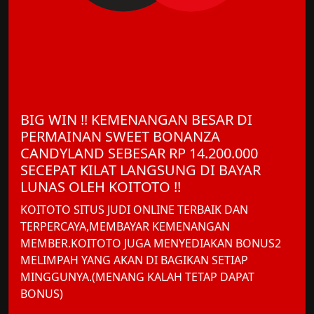
BIG WIN !! KEMENANGAN BESAR DI
PERMAINAN SWEET BONANZA
CANDYLAND SEBESAR RP 14.200.000
SECEPAT KILAT LANGSUNG DI BAYAR
LUNAS OLEH KOITOTO !!
KOITOTO SITUS JUDI ONLINE TERBAIK DAN
TERPERCAYA,MEMBAYAR KEMENANGAN
MEMBER.KOITOTO JUGA MENYEDIAKAN BONUS2
MELIMPAH YANG AKAN DI BAGIKAN SETIAP
MINGGUNYA.(MENANG KALAH TETAP DAPAT
BONUS)