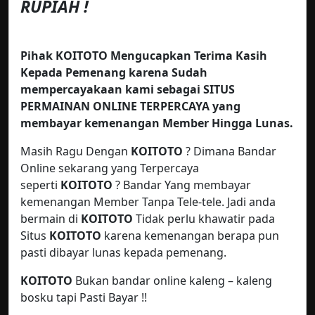
RUPIAH !
Pihak KOITOTO Mengucapkan Terima Kasih
Kepada Pemenang karena Sudah
mempercayakaan kami sebagai SITUS
PERMAINAN ONLINE TERPERCAYA yang
membayar kemenangan Member Hingga Lunas.
Masih Ragu Dengan
KOITOTO
? Dimana Bandar
Online sekarang yang Terpercaya
seperti
KOITOTO
? Bandar Yang membayar
kemenangan Member Tanpa Tele-tele. Jadi anda
bermain di
KOITOTO
Tidak perlu khawatir pada
Situs
KOITOTO
karena kemenangan berapa pun
pasti dibayar lunas kepada pemenang.
KOITOTO
Bukan bandar online kaleng – kaleng
bosku tapi Pasti Bayar !!