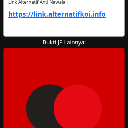
Link Alternatif Anti Nawala :
https://link.alternatifkoi.info
Bukti JP Lainnya: