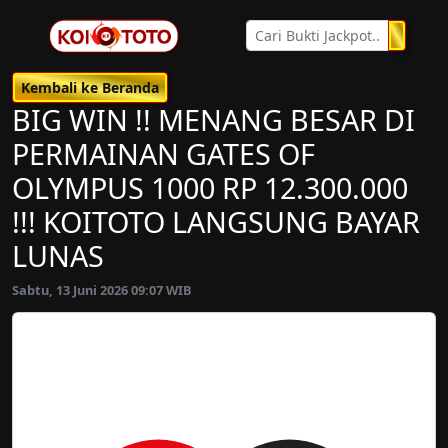
Kembali ke Beranda
BIG WIN !! MENANG BESAR DI
PERMAINAN GATES OF
OLYMPUS 1000 RP 12.300.000
!!! KOITOTO LANGSUNG BAYAR
LUNAS
Sabtu, 13 Juni 2026 09:07 WIB