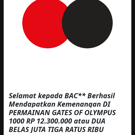
Selamat kepada BAC** Berhasil
Mendapatkan Kemenangan DI
PERMAINAN GATES OF OLYMPUS
1000 RP 12.300.000 atau DUA
BELAS JUTA TIGA RATUS RIBU