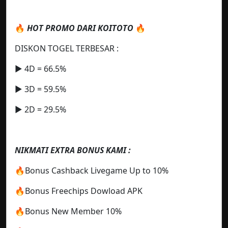
🔥
HOT PROMO DARI KOITOTO
🔥
DISKON TOGEL TERBESAR :
▶️ 4D = 66.5%
▶️ 3D = 59.5%
▶️ 2D = 29.5%
NIKMATI EXTRA BONUS KAMI :
🔥Bonus Cashback Livegame Up to 10%
🔥Bonus Freechips Dowload APK
🔥Bonus New Member 10%