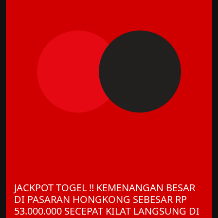
JACKPOT TOGEL !! KEMENANGAN BESAR
DI PASARAN HONGKONG SEBESAR RP
53.000.000 SECEPAT KILAT LANGSUNG DI