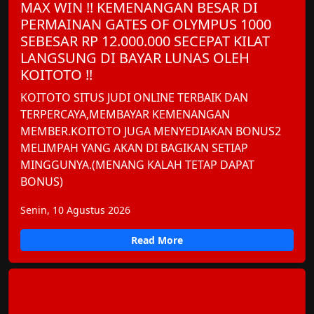
MAX WIN !! KEMENANGAN BESAR DI
PERMAINAN GATES OF OLYMPUS 1000
SEBESAR RP 12.000.000 SECEPAT KILAT
LANGSUNG DI BAYAR LUNAS OLEH
KOITOTO !!
KOITOTO SITUS JUDI ONLINE TERBAIK DAN
TERPERCAYA,MEMBAYAR KEMENANGAN
MEMBER.KOITOTO JUGA MENYEDIAKAN BONUS2
MELIMPAH YANG AKAN DI BAGIKAN SETIAP
MINGGUNYA.(MENANG KALAH TETAP DAPAT
BONUS)
Senin, 10 Agustus 2026
Read More