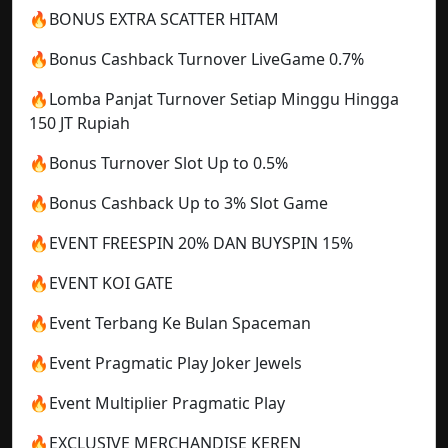
🔥BONUS EXTRA SCATTER HITAM
🔥Bonus Cashback Turnover LiveGame 0.7%
🔥Lomba Panjat Turnover Setiap Minggu Hingga
150 JT Rupiah
🔥Bonus Turnover Slot Up to 0.5%
🔥Bonus Cashback Up to 3% Slot Game
🔥EVENT FREESPIN 20% DAN BUYSPIN 15%
🔥EVENT KOI GATE
🔥Event Terbang Ke Bulan Spaceman
🔥Event Pragmatic Play Joker Jewels
🔥Event Multiplier Pragmatic Play
🔥EXCLUSIVE MERCHANDISE KEREN