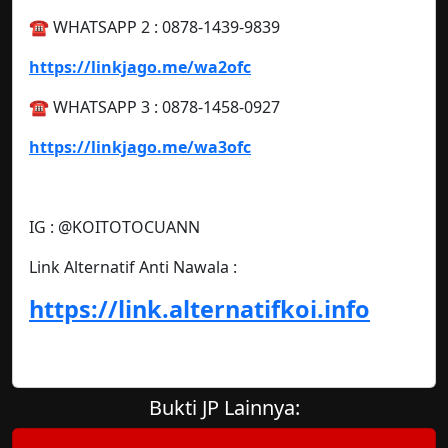
☎️ WHATSAPP 2 : 0878-1439-9839
https://linkjago.me/wa2ofc
☎️ WHATSAPP 3 : 0878-1458-0927
https://linkjago.me/wa3ofc
IG : @KOITOTOCUANN
Link Alternatif Anti Nawala :
https://link.alternatifkoi.info
Bukti JP Lainnya: