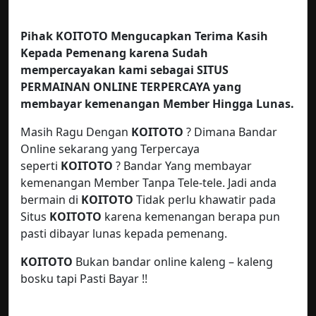
Pihak KOITOTO Mengucapkan Terima Kasih
Kepada Pemenang karena Sudah
mempercayakan kami sebagai SITUS
PERMAINAN ONLINE TERPERCAYA yang
membayar kemenangan Member Hingga Lunas.
Masih Ragu Dengan
KOITOTO
? Dimana Bandar
Online sekarang yang Terpercaya
seperti
KOITOTO
? Bandar Yang membayar
kemenangan Member Tanpa Tele-tele. Jadi anda
bermain di
KOITOTO
Tidak perlu khawatir pada
Situs
KOITOTO
karena kemenangan berapa pun
pasti dibayar lunas kepada pemenang.
KOITOTO
Bukan bandar online kaleng – kaleng
bosku tapi Pasti Bayar !!