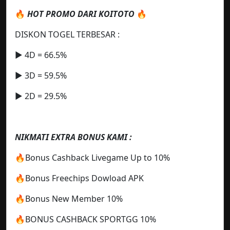
🔥
HOT PROMO DARI KOITOTO
🔥
DISKON TOGEL TERBESAR :
▶️ 4D = 66.5%
▶️ 3D = 59.5%
▶️ 2D = 29.5%
NIKMATI EXTRA BONUS KAMI :
🔥Bonus Cashback Livegame Up to 10%
🔥Bonus Freechips Dowload APK
🔥Bonus New Member 10%
🔥BONUS CASHBACK SPORTGG 10%