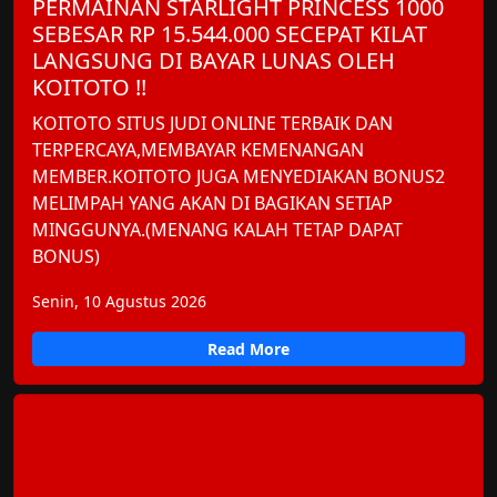
PERMAINAN STARLIGHT PRINCESS 1000
SEBESAR RP 15.544.000 SECEPAT KILAT
LANGSUNG DI BAYAR LUNAS OLEH
KOITOTO !!
KOITOTO SITUS JUDI ONLINE TERBAIK DAN
TERPERCAYA,MEMBAYAR KEMENANGAN
MEMBER.KOITOTO JUGA MENYEDIAKAN BONUS2
MELIMPAH YANG AKAN DI BAGIKAN SETIAP
MINGGUNYA.(MENANG KALAH TETAP DAPAT
BONUS)
Senin, 10 Agustus 2026
Read More