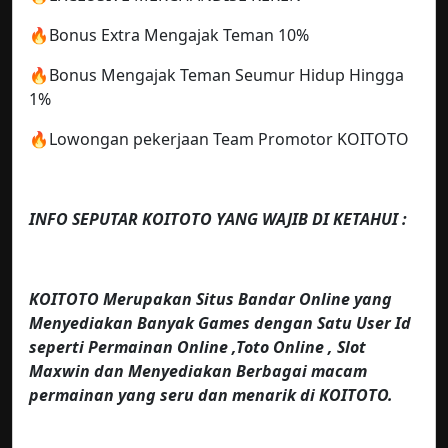
🔥Bonus Extra Mengajak Teman 10%
🔥Bonus Mengajak Teman Seumur Hidup Hingga
1%
🔥Lowongan pekerjaan Team Promotor KOITOTO
INFO SEPUTAR KOITOTO YANG WAJIB DI KETAHUI :
KOITOTO Merupakan Situs Bandar Online yang
Menyediakan Banyak Games dengan Satu User Id
seperti Permainan Online ,Toto Online , Slot
Maxwin dan Menyediakan Berbagai macam
permainan yang seru dan menarik di KOITOTO.