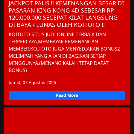
JACKPOT PAUS !! KEMENANGAN BESAR DI
PASARAN KING KONG 4D SEBESAR RP
120.000.000 SECEPAT KILAT LANGSUNG
DI BAYAR LUNAS OLEH KOITOTO !!
KOITOTO SITUS JUDI ONLINE TERBAIK DAN
TERPERCAYA,MEMBAYAR KEMENANGAN
MEMBER.KOITOTO JUGA MENYEDIAKAN BONUS2
MELIMPAH YANG AKAN DI BAGIKAN SETIAP
MINGGUNYA.(MENANG KALAH TETAP DAPAT
BONUS)
Jumat, 07 Agustus 2026
Read More