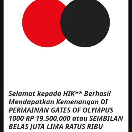
Selamat kepada HIK** Berhasil
Mendapatkan Kemenangan DI
PERMAINAN GATES OF OLYMPUS
1000 RP 19.500.000 atau SEMBILAN
BELAS JUTA LIMA RATUS RIBU