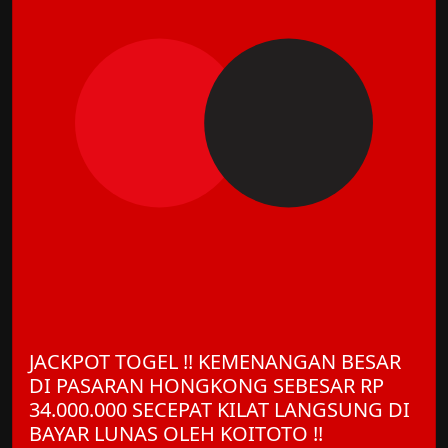
JACKPOT TOGEL !! KEMENANGAN BESAR
DI PASARAN HONGKONG SEBESAR RP
34.000.000 SECEPAT KILAT LANGSUNG DI
BAYAR LUNAS OLEH KOITOTO !!