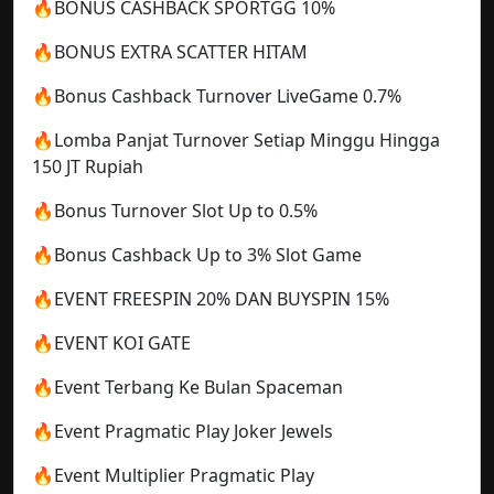
🔥BONUS CASHBACK SPORTGG 10%
🔥BONUS EXTRA SCATTER HITAM
🔥Bonus Cashback Turnover LiveGame 0.7%
🔥Lomba Panjat Turnover Setiap Minggu Hingga
150 JT Rupiah
🔥Bonus Turnover Slot Up to 0.5%
🔥Bonus Cashback Up to 3% Slot Game
🔥EVENT FREESPIN 20% DAN BUYSPIN 15%
🔥EVENT KOI GATE
🔥Event Terbang Ke Bulan Spaceman
🔥Event Pragmatic Play Joker Jewels
🔥Event Multiplier Pragmatic Play