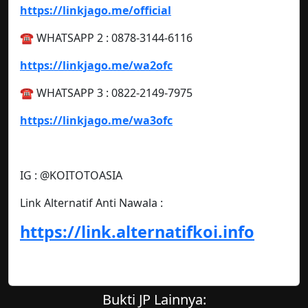
https://linkjago.me/official
☎️ WHATSAPP 2 : 0878-3144-6116
https://linkjago.me/wa2ofc
☎️ WHATSAPP 3 : 0822-2149-7975
https://linkjago.me/wa3ofc
IG : @KOITOTOASIA
Link Alternatif Anti Nawala :
https://link.alternatifkoi.info
Bukti JP Lainnya: