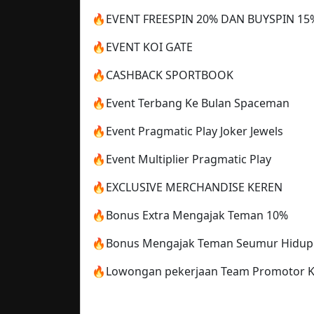
🔥EVENT FREESPIN 20% DAN BUYSPIN 15
🔥EVENT KOI GATE
🔥
CASHBACK SPORTBOOK
🔥Event Terbang Ke Bulan Spaceman
🔥Event Pragmatic Play Joker Jewels
🔥Event Multiplier Pragmatic Play
🔥EXCLUSIVE MERCHANDISE KEREN
🔥Bonus Extra Mengajak Teman 10%
🔥Bonus Mengajak Teman Seumur Hidup
🔥Lowongan pekerjaan Team Promotor 