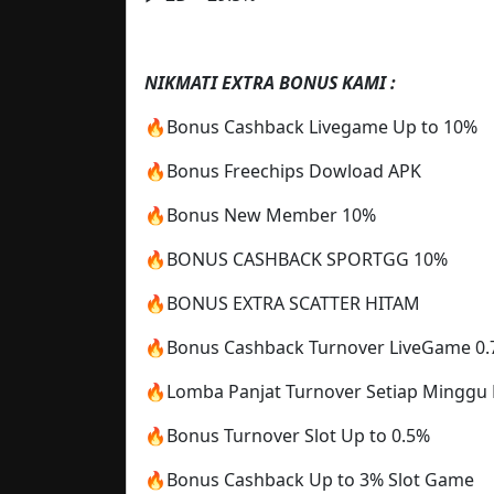
NIKMATI EXTRA BONUS KAMI :
🔥Bonus Cashback Livegame Up to 10%
🔥Bonus Freechips Dowload APK
🔥Bonus New Member 10%
🔥BONUS CASHBACK SPORTGG 10%
🔥BONUS EXTRA SCATTER HITAM
🔥Bonus Cashback Turnover LiveGame 0
🔥Lomba Panjat Turnover Setiap Minggu 
🔥Bonus Turnover Slot Up to 0.5%
🔥Bonus Cashback Up to 3% Slot Game