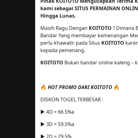
Pihak KOITOTO Mengucapkan Terima 
kami sebagai SITUS PERMAINAN ONLI
Hingga Lunas.
Masih Ragu Dengan
KOITOTO
? Dimana B
Bandar Yang membayar kemenangan Membe
perlu khawatir pada Situs
KOITOTO
karen
kepada pemenang.
KOITOTO
Bukan bandar online kaleng – ka
🔥
HOT PROMO DARI KOITOTO
🔥
DISKON TOGEL TERBESAR :
▶️ 4D = 66.5%a
▶️ 3D = 59.5%a
▶️ 2D = 29.5%