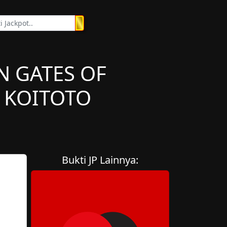
N GATES OF
! KOITOTO
Bukti JP Lainnya: