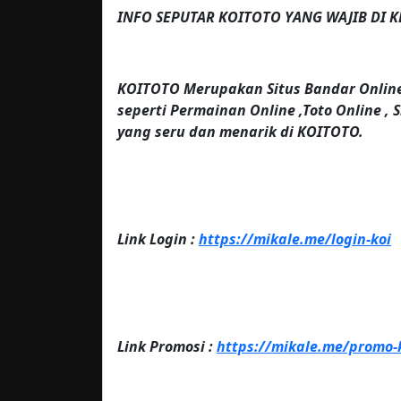
INFO SEPUTAR KOITOTO YANG WAJIB DI K
KOITOTO Merupakan Situs Bandar Onlin
seperti Permainan Online ,Toto Online
yang seru dan menarik di KOITOTO.
Link Login :
https://mikale.me/login-koi
Link Promosi :
https://mikale.me/promo-