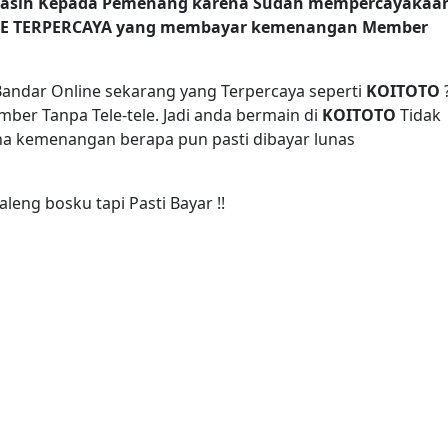
Kasih Kepada Pemenang karena Sudah mempercayakaa
NE TERPERCAYA yang membayar kemenangan Member
andar Online sekarang yang Terpercaya seperti
KOITOTO
r Tanpa Tele-tele. Jadi anda bermain di
KOITOTO
Tidak
a kemenangan berapa pun pasti dibayar lunas
leng bosku tapi Pasti Bayar !!