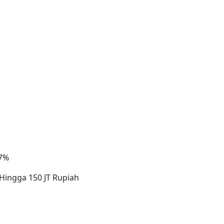
.7%
Hingga 150 JT Rupiah