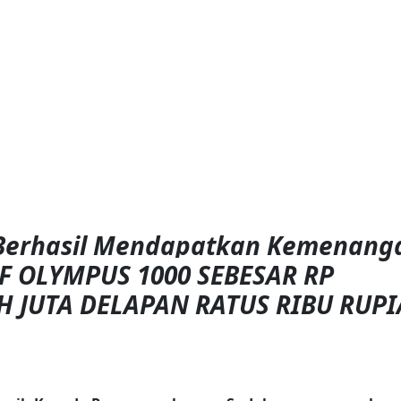
 Berhasil Mendapatkan Kemenang
F OLYMPUS 1000 SEBESAR RP
UH JUTA DELAPAN RATUS RIBU RUP