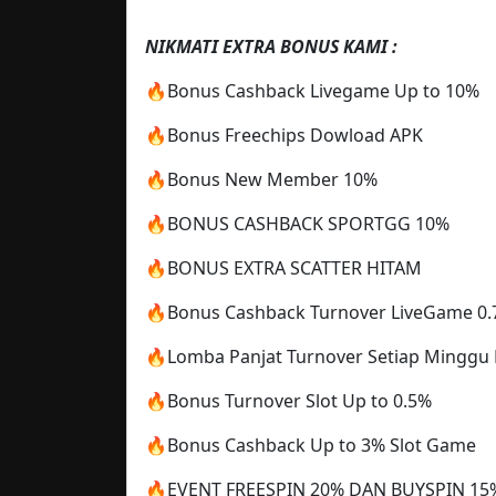
NIKMATI EXTRA BONUS KAMI :
🔥Bonus Cashback Livegame Up to 10%
🔥Bonus Freechips Dowload APK
🔥Bonus New Member 10%
🔥BONUS CASHBACK SPORTGG 10%
🔥BONUS EXTRA SCATTER HITAM
🔥Bonus Cashback Turnover LiveGame 0
🔥Lomba Panjat Turnover Setiap Minggu 
🔥Bonus Turnover Slot Up to 0.5%
🔥Bonus Cashback Up to 3% Slot Game
🔥EVENT FREESPIN 20% DAN BUYSPIN 15