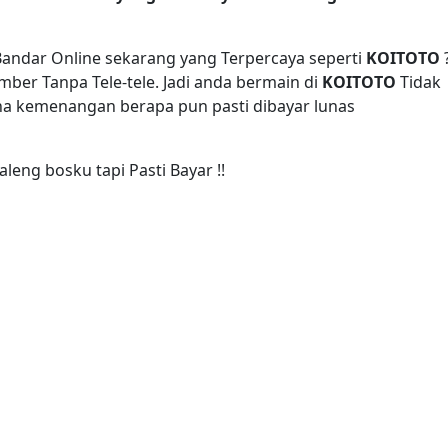
andar Online sekarang yang Terpercaya seperti
KOITOTO
r Tanpa Tele-tele. Jadi anda bermain di
KOITOTO
Tidak
a kemenangan berapa pun pasti dibayar lunas
leng bosku tapi Pasti Bayar !!