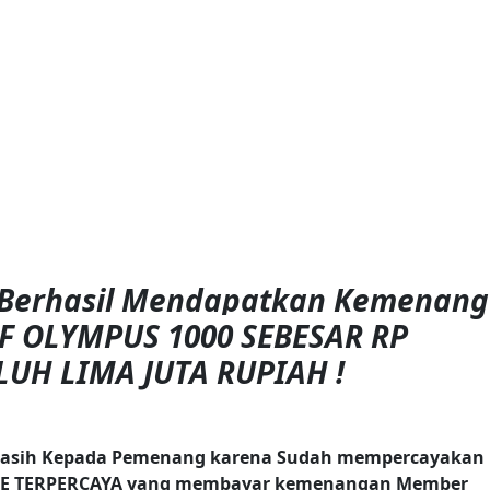
 Berhasil Mendapatkan Kemenan
F OLYMPUS 1000 SEBESAR RP
LUH LIMA JUTA RUPIAH !
Kasih Kepada Pemenang karena Sudah mempercayakan
NE TERPERCAYA yang membayar kemenangan Member