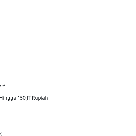
.7%
Hingga 150 JT Rupiah
%