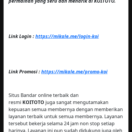
permainan yang seru dan menarik di KOITOTO.
Link Login :
https://mikale.me/login-koi
Link Promosi :
https://mikale.me/promo-koi
Situs Bandar online terbaik dan
resmi
KOITOTO
juga sangat mengutamakan
kepuasan semua membernya dengan memberikan
layanan terbaik untuk semua membernya. Layanan
tersebut bekerja selama 24 jam non stop setiap
harinya. Layanan ini pun sudah didukung juga oleh