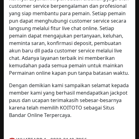
customer service berpengalaman dan profesional
yang siap membantu para pemain. Setiap pemain
pun dapat menghubungi customer service secara
langsung melalui fitur live chat online. Setiap
pemain dapat mengajukan pertanyaan, keluhan,
meminta saran, konfirmasi deposit, pembuatan
akun baru dll pada customer service melalui live
chat. Adanya layanan terbaik ini memberikan
kemudahan pada semua pemain untuk mainkan
Permainan online kapan pun tanpa batasan waktu.
Dengan demikian kami sampaikan selamat kepada
member kami yang berhasil mendapatkan jackpot
paus dan ucapan terimakasih sebesar-besarnya
karena telah memilih KOITOTO sebagai Situs
Bandar Online Terpercaya.