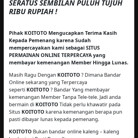
SERATUS SEMBILAN PULUH TUJUH
RIBU RUPIAH !
Pihak KOITOTO Mengucapkan Terima Kasih
Kepada Pemenang karena Sudah
mempercayakan kami sebagai SITUS
PERMAINAN ONLINE TERPERCAYA yang
membayar kemenangan Member Hingga Lunas.
Masih Ragu Dengan
KOITOTO
? Dimana Bandar
Online sekarang yang Terpercaya
seperti
KOITOTO
? Bandar Yang membayar
kemenangan Member Tanpa Tele-tele. Jadi anda
bermain di
KOITOTO
Tidak perlu khawatir pada
Situs
KOITOTO
karena kemenangan berapa pun
pasti dibayar lunas kepada pemenang.
KOITOTO
Bukan bandar online kaleng – kaleng