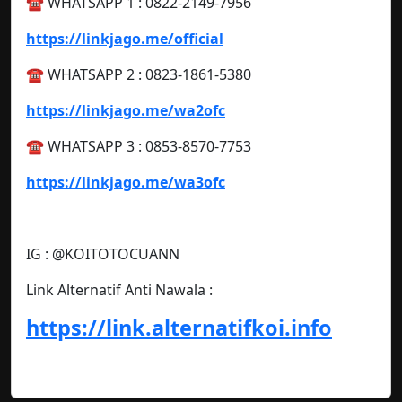
☎️ WHATSAPP 1 : 0822-2149-7956
https://linkjago.me/official
☎️ WHATSAPP 2 : 0823-1861-5380
https://linkjago.me/wa2ofc
☎️ WHATSAPP 3 : 0853-8570-7753
https://linkjago.me/wa3ofc
IG : @KOITOTOCUANN
Link Alternatif Anti Nawala :
https://link.alternatifkoi.info