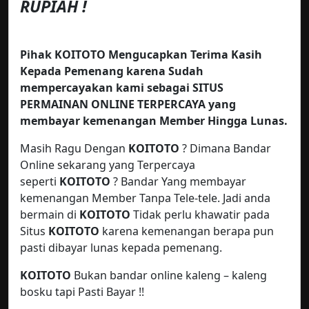
RUPIAH !
Pihak KOITOTO Mengucapkan Terima Kasih
Kepada Pemenang karena Sudah
mempercayakan kami sebagai SITUS
PERMAINAN ONLINE TERPERCAYA yang
membayar kemenangan Member Hingga Lunas.
Masih Ragu Dengan
KOITOTO
? Dimana Bandar
Online sekarang yang Terpercaya
seperti
KOITOTO
? Bandar Yang membayar
kemenangan Member Tanpa Tele-tele. Jadi anda
bermain di
KOITOTO
Tidak perlu khawatir pada
Situs
KOITOTO
karena kemenangan berapa pun
pasti dibayar lunas kepada pemenang.
KOITOTO
Bukan bandar online kaleng – kaleng
bosku tapi Pasti Bayar !!