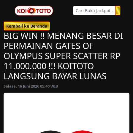
Kembali ke Beranda
BIG WIN !! MENANG BESAR DI
PERMAINAN GATES OF
OLYMPUS SUPER SCATTER RP
11.000.000 !!! KOITOTO
LANGSUNG BAYAR LUNAS
Selasa, 16 Juni 2026 05:40 WIB