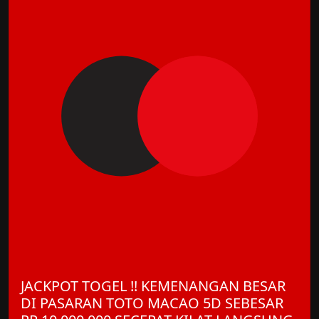
JACKPOT TOGEL !! KEMENANGAN BESAR
DI PASARAN TOTO MACAO 5D SEBESAR