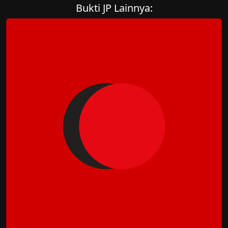
Bukti JP Lainnya: