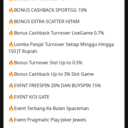
🔥BONUS CASHBACK SPORTGG 10%
🔥BONUS EXTRA SCATTER HITAM
🔥Bonus Cashback Turnover LiveGame 0.7%
🔥Lomba Panjat Turnover Setiap Minggu Hingga
150 JT Rupiah
🔥Bonus Turnover Slot Up to 0.5%
🔥Bonus Cashback Up to 3% Slot Game
🔥EVENT FREESPIN 20% DAN BUYSPIN 15%
🔥EVENT KOI GATE
🔥Event Terbang Ke Bulan Spaceman
🔥Event Pragmatic Play Joker Jewels