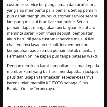
customer service berpengalaman dan profesional
yang siap membantu para pemain. Setiap pemain
pun dapat menghubungi customer service secara
langsung melalui fitur live chat online. Setiap
pemain dapat mengajukan pertanyaan, keluhan,
meminta saran, konfirmasi deposit, pembuatan
akun baru dll pada customer service melalui live
chat. Adanya layanan terbaik ini memberikan
kemudahan pada semua pemain untuk mainkan
Permainan online kapan pun tanpa batasan waktu.
Dengan demikian kami sampaikan selamat kepada
member kami yang berhasil mendapatkan jackpot
paus dan ucapan terimakasih sebesar-besarnya
karena telah memilih KOITOTO sebagai Situs
Bandar Online Terpercaya.