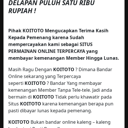
DELAPAN PULUH SATU RIBU
RUPIAH !
Pihak KOITOTO Mengucapkan Terima Kasih
Kepada Pemenang karena Sudah
mempercayakan kami sebagai SITUS
PERMAINAN ONLINE TERPERCAYA yang
membayar kemenangan Member Hingga Lunas.
Masih Ragu Dengan
KOITOTO
? Dimana Bandar
Online sekarang yang Terpercaya
seperti
KOITOTO
? Bandar Yang membayar
kemenangan Member Tanpa Tele-tele. Jadi anda
bermain di
KOITOTO
Tidak perlu khawatir pada
Situs
KOITOTO
karena kemenangan berapa pun
pasti dibayar lunas kepada pemenang.
KOITOTO
Bukan bandar online kaleng – kaleng