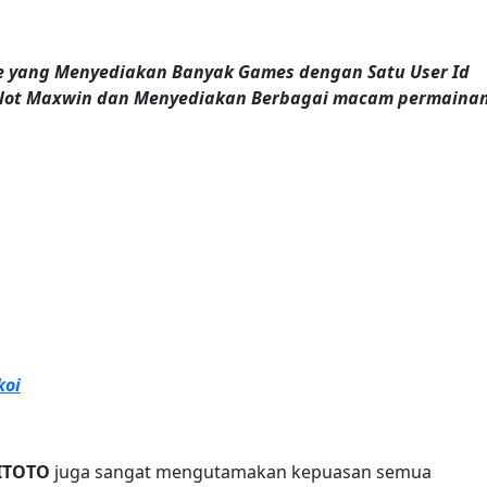
e yang Menyediakan Banyak Games dengan Satu User Id
 , Slot Maxwin dan Menyediakan Berbagai macam permaina
koi
ITOTO
juga sangat mengutamakan kepuasan semua