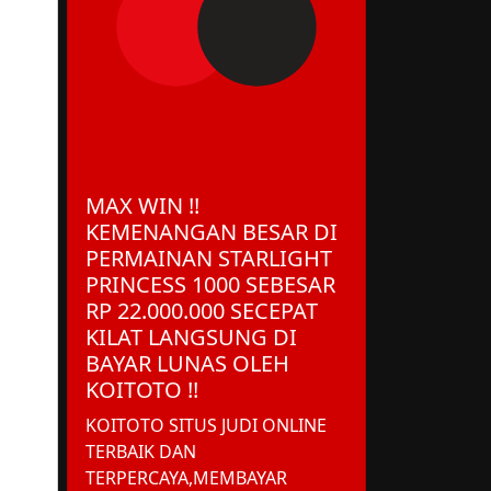
MAX WIN !!
KEMENANGAN BESAR DI
PERMAINAN STARLIGHT
PRINCESS 1000 SEBESAR
RP 22.000.000 SECEPAT
KILAT LANGSUNG DI
BAYAR LUNAS OLEH
KOITOTO !!
KOITOTO SITUS JUDI ONLINE
TERBAIK DAN
TERPERCAYA,MEMBAYAR