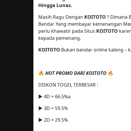
Hingga Lunas.
Masih Ragu Dengan
KOITOTO
? Dimana B
Bandar Yang membayar kemenangan Membe
perlu khawatir pada Situs
KOITOTO
karen
kepada pemenang.
KOITOTO
Bukan bandar online kaleng – ka
🔥
HOT PROMO DARI KOITOTO
🔥
DISKON TOGEL TERBESAR :
▶️ 4D = 66.5%a
▶️ 3D = 59.5%
▶️ 2D = 29.5%