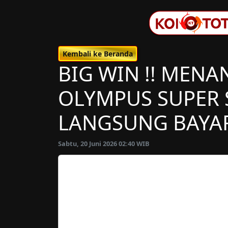
Kembali ke Beranda
BIG WIN !! MENA
OLYMPUS SUPER S
LANGSUNG BAYA
Sabtu, 20 Juni 2026 02:40 WIB