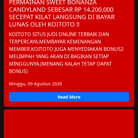
PERMAINAN SWEET BONANZA
CANDYLAND SEBESAR RP 14.200.000
SECEPAT KILAT LANGSUNG DI BAYAR
LUNAS OLEH KOITOTO !!
KOITOTO SITUS JUDI ONLINE TERBAIK DAN
TERPERCAYA,MEMBAYAR KEMENANGAN
MEMBER.KOITOTO JUGA MENYEDIAKAN BONUS2
MELIMPAH YANG AKAN DI BAGIKAN SETIAP
MINGGUNYA.(MENANG KALAH TETAP DAPAT
BONUS)
Minggu, 09 Agustus 2026
Read More