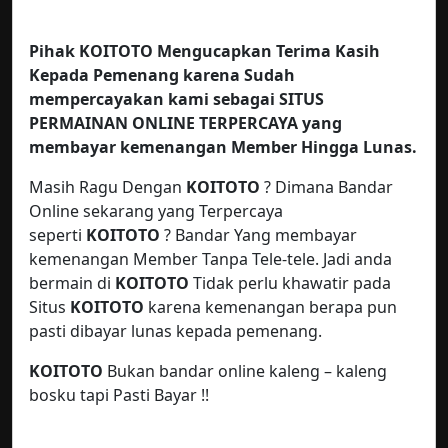
Pihak KOITOTO Mengucapkan Terima Kasih
Kepada Pemenang karena Sudah
mempercayakan kami sebagai SITUS
PERMAINAN ONLINE TERPERCAYA yang
membayar kemenangan Member Hingga Lunas.
Masih Ragu Dengan
KOITOTO
? Dimana Bandar
Online sekarang yang Terpercaya
seperti
KOITOTO
? Bandar Yang membayar
kemenangan Member Tanpa Tele-tele. Jadi anda
bermain di
KOITOTO
Tidak perlu khawatir pada
Situs
KOITOTO
karena kemenangan berapa pun
pasti dibayar lunas kepada pemenang.
KOITOTO
Bukan bandar online kaleng – kaleng
bosku tapi Pasti Bayar !!