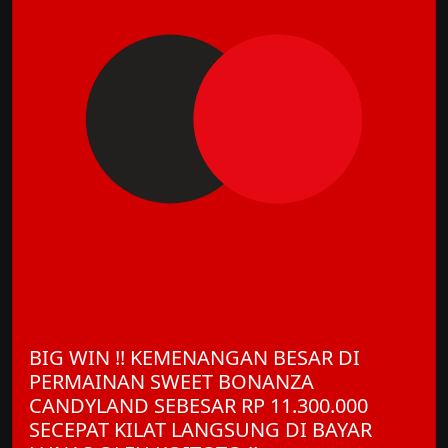
BIG WIN !! KEMENANGAN BESAR DI
PERMAINAN SWEET BONANZA
CANDYLAND SEBESAR RP 11.300.000
SECEPAT KILAT LANGSUNG DI BAYAR