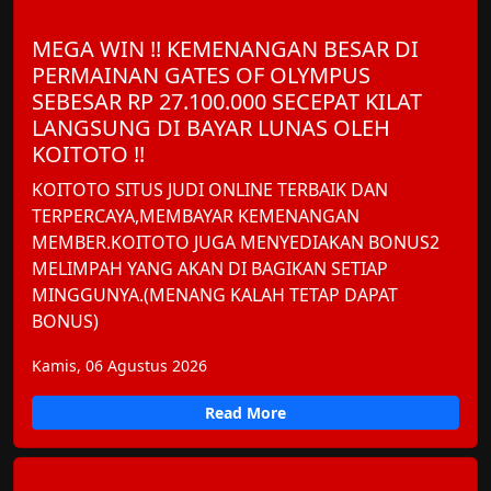
MEGA WIN !! KEMENANGAN BESAR DI
PERMAINAN GATES OF OLYMPUS
SEBESAR RP 27.100.000 SECEPAT KILAT
LANGSUNG DI BAYAR LUNAS OLEH
KOITOTO !!
KOITOTO SITUS JUDI ONLINE TERBAIK DAN
TERPERCAYA,MEMBAYAR KEMENANGAN
MEMBER.KOITOTO JUGA MENYEDIAKAN BONUS2
MELIMPAH YANG AKAN DI BAGIKAN SETIAP
MINGGUNYA.(MENANG KALAH TETAP DAPAT
BONUS)
Kamis, 06 Agustus 2026
Read More