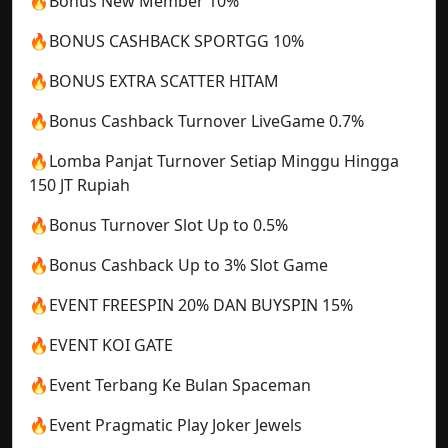
🔥Bonus New Member 10%
🔥BONUS CASHBACK SPORTGG 10%
🔥BONUS EXTRA SCATTER HITAM
🔥Bonus Cashback Turnover LiveGame 0.7%
🔥Lomba Panjat Turnover Setiap Minggu Hingga
150 JT Rupiah
🔥Bonus Turnover Slot Up to 0.5%
🔥Bonus Cashback Up to 3% Slot Game
🔥EVENT FREESPIN 20% DAN BUYSPIN 15%
🔥EVENT KOI GATE
🔥Event Terbang Ke Bulan Spaceman
🔥Event Pragmatic Play Joker Jewels