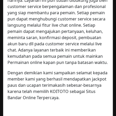
harinya. Layanan ini pun sudah didukung juga oleh
customer service berpengalaman dan profesional
yang siap membantu para pemain. Setiap pemain
pun dapat menghubungi customer service secara
langsung melalui fitur live chat online. Setiap
pemain dapat mengajukan pertanyaan, keluhan,
meminta saran, konfirmasi deposit, pembuatan
akun baru dll pada customer service melalui live
chat. Adanya layanan terbaik ini memberikan
kemudahan pada semua pemain untuk mainkan
Permainan online kapan pun tanpa batasan waktu.
Dengan demikian kami sampaikan selamat kepada
member kami yang berhasil mendapatkan jackpot
paus dan ucapan terimakasih sebesar-besarnya
karena telah memilih KOITOTO sebagai Situs
Bandar Online Terpercaya.