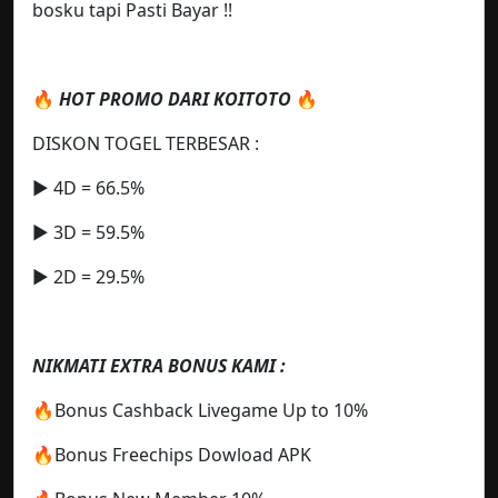
bosku tapi Pasti Bayar !!
🔥
HOT PROMO DARI KOITOTO
🔥
DISKON TOGEL TERBESAR :
▶️ 4D = 66.5%
▶️ 3D = 59.5%
▶️ 2D = 29.5%
NIKMATI EXTRA BONUS KAMI :
🔥Bonus Cashback Livegame Up to 10%
🔥Bonus Freechips Dowload APK