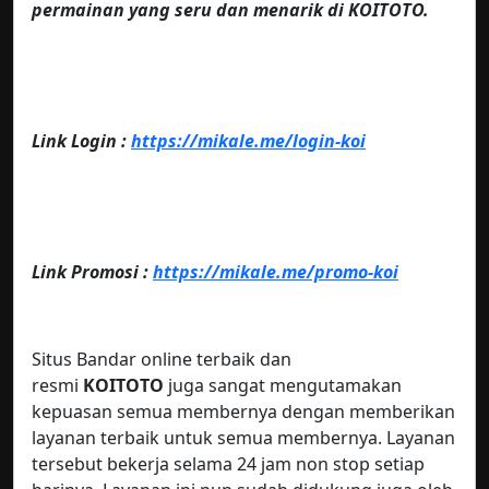
permainan yang seru dan menarik di KOITOTO.
Link Login :
https://mikale.me/login-koi
Link Promosi :
https://mikale.me/promo-koi
Situs Bandar online terbaik dan
resmi
KOITOTO
juga sangat mengutamakan
kepuasan semua membernya dengan memberikan
layanan terbaik untuk semua membernya. Layanan
tersebut bekerja selama 24 jam non stop setiap