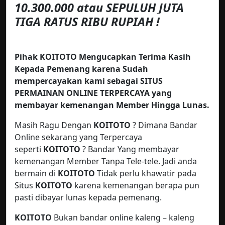
10.300.000 atau SEPULUH JUTA
TIGA RATUS RIBU RUPIAH !
Pihak KOITOTO Mengucapkan Terima Kasih
Kepada Pemenang karena Sudah
mempercayakan kami sebagai SITUS
PERMAINAN ONLINE TERPERCAYA yang
membayar kemenangan Member Hingga Lunas.
Masih Ragu Dengan
KOITOTO
? Dimana Bandar
Online sekarang yang Terpercaya
seperti
KOITOTO
? Bandar Yang membayar
kemenangan Member Tanpa Tele-tele. Jadi anda
bermain di
KOITOTO
Tidak perlu khawatir pada
Situs
KOITOTO
karena kemenangan berapa pun
pasti dibayar lunas kepada pemenang.
KOITOTO
Bukan bandar online kaleng – kaleng