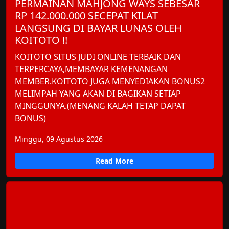
PERMAINAN MAHJONG WAYS SEBESAR
RP 142.000.000 SECEPAT KILAT
LANGSUNG DI BAYAR LUNAS OLEH
KOITOTO !!
KOITOTO SITUS JUDI ONLINE TERBAIK DAN
TERPERCAYA,MEMBAYAR KEMENANGAN
MEMBER.KOITOTO JUGA MENYEDIAKAN BONUS2
MELIMPAH YANG AKAN DI BAGIKAN SETIAP
MINGGUNYA.(MENANG KALAH TETAP DAPAT
BONUS)
Minggu, 09 Agustus 2026
Read More