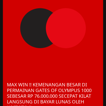
MAX WIN !! KEMENANGAN BESAR DI
PERMAINAN GATES OF OLYMPUS 1000
SEBESAR RP 76.000.000 SECEPAT KILAT
LANGSUNG DI BAYAR LUNAS OLEH