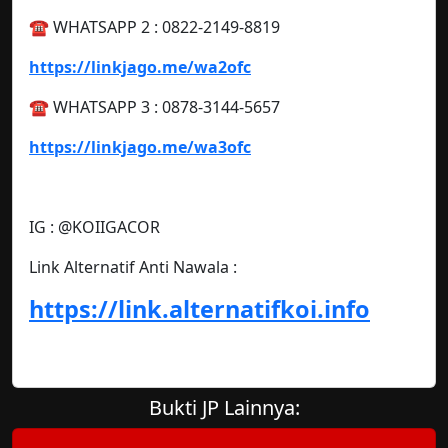
☎️ WHATSAPP 2 : 0822-2149-8819
https://linkjago.me/wa2ofc
☎️ WHATSAPP 3 : 0878-3144-5657
https://linkjago.me/wa3ofc
IG : @KOIIGACOR
Link Alternatif Anti Nawala :
https://link.alternatifkoi.info
Bukti JP Lainnya: