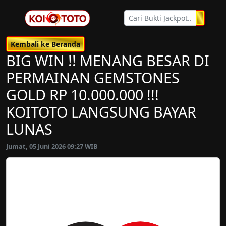
Kembali ke Beranda
BIG WIN !! MENANG BESAR DI
PERMAINAN GEMSTONES
GOLD RP 10.000.000 !!!
KOITOTO LANGSUNG BAYAR
LUNAS
Jumat, 05 Juni 2026 09:27 WIB