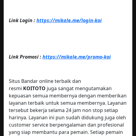
Link Login :
https://mikale.me/login-koi
Link Promosi :
https://mikale.me/promo-koi
Situs Bandar online terbaik dan
resmi
KOITOTO
juga sangat mengutamakan
kepuasan semua membernya dengan memberikan
layanan terbaik untuk semua membernya. Layanan
tersebut bekerja selama 24 jam non stop setiap
harinya. Layanan ini pun sudah didukung juga oleh
customer service berpengalaman dan profesional
yang siap membantu para pemain. Setiap pemain