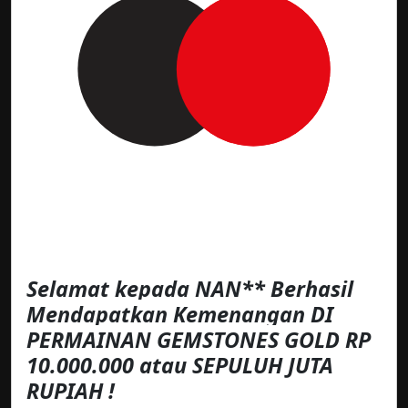
Selamat kepada NAN** Berhasil
Mendapatkan Kemenangan DI
PERMAINAN GEMSTONES GOLD RP
10.000.000 atau SEPULUH JUTA
RUPIAH !