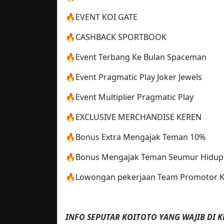
🔥EVENT KOI GATE
🔥
CASHBACK SPORTBOOK
🔥Event Terbang Ke Bulan Spaceman
🔥Event Pragmatic Play Joker Jewels
🔥Event Multiplier Pragmatic Play
🔥EXCLUSIVE MERCHANDISE KEREN
🔥Bonus Extra Mengajak Teman 10%
🔥Bonus Mengajak Teman Seumur Hidup
🔥Lowongan pekerjaan Team Promotor 
INFO SEPUTAR KOITOTO YANG WAJIB DI K