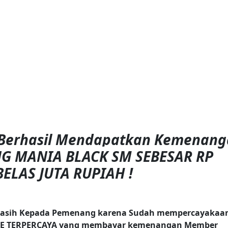
 Berhasil Mendapatkan Kemenan
G MANIA BLACK SM SEBESAR RP
BELAS JUTA RUPIAH !
Kasih Kepada Pemenang karena Sudah mempercayakaa
NE TERPERCAYA yang membayar kemenangan Member