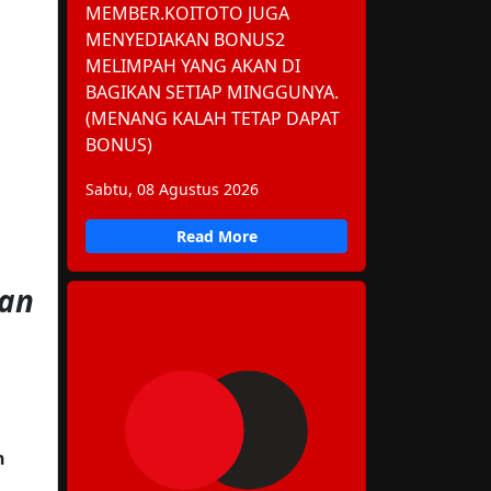
MEMBER.KOITOTO JUGA
MENYEDIAKAN BONUS2
MELIMPAH YANG AKAN DI
BAGIKAN SETIAP MINGGUNYA.
(MENANG KALAH TETAP DAPAT
BONUS)
Sabtu, 08 Agustus 2026
Read More
gan
n