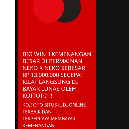
BIG WIN !! KEMENANGAN
BESAR DI PERMAINAN
NEKO X NEKO SEBESAR
RP 13.000.000 SECEPAT
KILAT LANGSUNG DI
BAYAR LUNAS OLEH
KOITOTO !!
KOITOTO SITUS JUDI ONLINE
TERBAIK DAN
TERPERCAYA,MEMBAYAR
KEMENANGAN