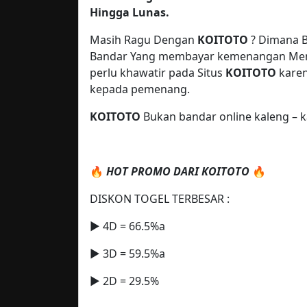
Hingga Lunas.
Masih Ragu Dengan
KOITOTO
? Dimana B
Bandar Yang membayar kemenangan Membe
perlu khawatir pada Situs
KOITOTO
karen
kepada pemenang.
KOITOTO
Bukan bandar online kaleng – ka
🔥
HOT PROMO DARI KOITOTO
🔥
DISKON TOGEL TERBESAR :
▶️ 4D = 66.5%a
▶️ 3D = 59.5%a
▶️ 2D = 29.5%