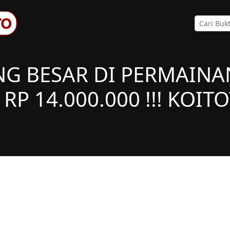
ANG BESAR DI PERMAIN
RP 14.000.000 !!! KOI