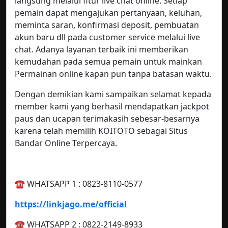
langsung melalui fitur live chat online. Setiap
pemain dapat mengajukan pertanyaan, keluhan,
meminta saran, konfirmasi deposit, pembuatan
akun baru dll pada customer service melalui live
chat. Adanya layanan terbaik ini memberikan
kemudahan pada semua pemain untuk mainkan
Permainan online kapan pun tanpa batasan waktu.
Dengan demikian kami sampaikan selamat kepada
member kami yang berhasil mendapatkan jackpot
paus dan ucapan terimakasih sebesar-besarnya
karena telah memilih KOITOTO sebagai Situs
Bandar Online Terpercaya.
☎️ WHATSAPP 1 : 0823-8110-0577
https://linkjago.me/official
☎️ WHATSAPP 2 : 0822-2149-8933