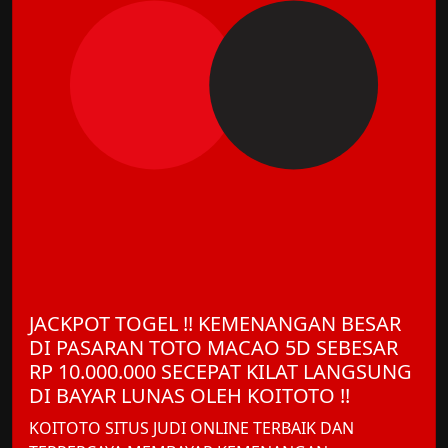
JACKPOT TOGEL !! KEMENANGAN BESAR
DI PASARAN TOTO MACAO 5D SEBESAR
RP 10.000.000 SECEPAT KILAT LANGSUNG
DI BAYAR LUNAS OLEH KOITOTO !!
KOITOTO SITUS JUDI ONLINE TERBAIK DAN