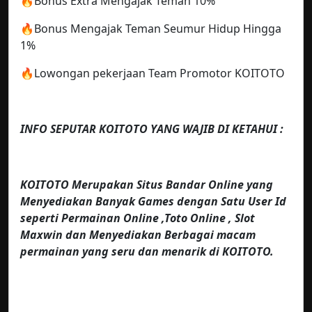
🔥Bonus Extra Mengajak Teman 10%
🔥Bonus Mengajak Teman Seumur Hidup Hingga
1%
🔥Lowongan pekerjaan Team Promotor KOITOTO
INFO SEPUTAR KOITOTO YANG WAJIB DI KETAHUI :
KOITOTO Merupakan Situs Bandar Online yang
Menyediakan Banyak Games dengan Satu User Id
seperti Permainan Online ,Toto Online , Slot
Maxwin dan Menyediakan Berbagai macam
permainan yang seru dan menarik di KOITOTO.