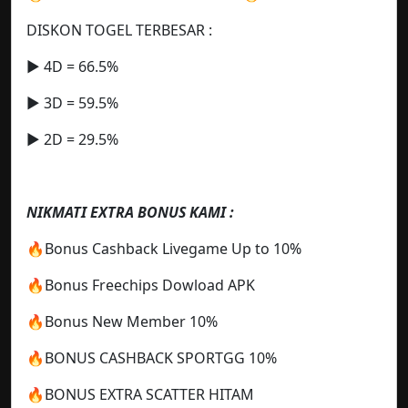
DISKON TOGEL TERBESAR :
▶️ 4D = 66.5%
▶️ 3D = 59.5%
▶️ 2D = 29.5%
NIKMATI EXTRA BONUS KAMI :
🔥Bonus Cashback Livegame Up to 10%
🔥Bonus Freechips Dowload APK
🔥Bonus New Member 10%
🔥BONUS CASHBACK SPORTGG 10%
🔥BONUS EXTRA SCATTER HITAM