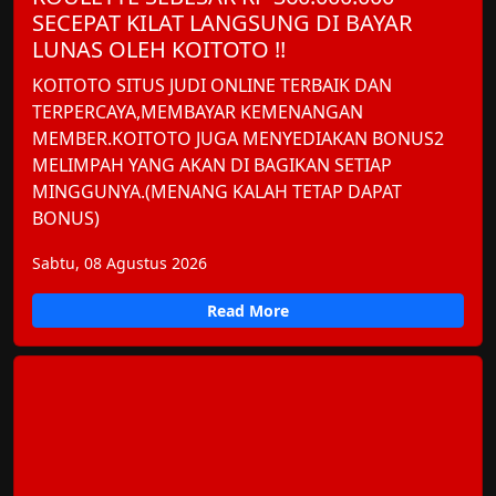
SECEPAT KILAT LANGSUNG DI BAYAR
LUNAS OLEH KOITOTO !!
KOITOTO SITUS JUDI ONLINE TERBAIK DAN
TERPERCAYA,MEMBAYAR KEMENANGAN
MEMBER.KOITOTO JUGA MENYEDIAKAN BONUS2
MELIMPAH YANG AKAN DI BAGIKAN SETIAP
MINGGUNYA.(MENANG KALAH TETAP DAPAT
BONUS)
Sabtu, 08 Agustus 2026
Read More