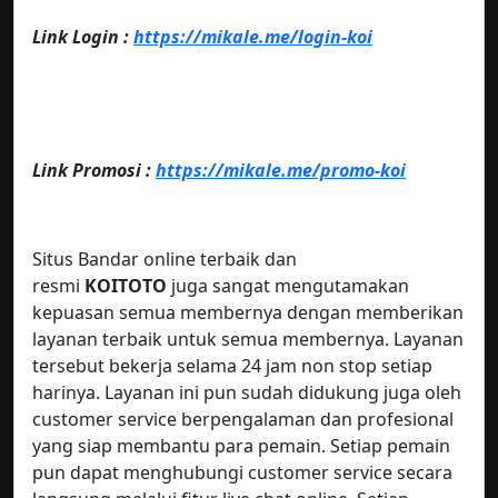
Link Login :
https://mikale.me/login-koi
Link Promosi :
https://mikale.me/promo-koi
Situs Bandar online terbaik dan
resmi
KOITOTO
juga sangat mengutamakan
kepuasan semua membernya dengan memberikan
layanan terbaik untuk semua membernya. Layanan
tersebut bekerja selama 24 jam non stop setiap
harinya. Layanan ini pun sudah didukung juga oleh
customer service berpengalaman dan profesional
yang siap membantu para pemain. Setiap pemain
pun dapat menghubungi customer service secara