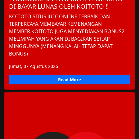
DI BAYAR LUNAS OLEH KOITOTO !!
KOITOTO SITUS JUDI ONLINE TERBAIK DAN
TERPERCAYA,MEMBAYAR KEMENANGAN
MEMBER.KOITOTO JUGA MENYEDIAKAN BONUS2
MELIMPAH YANG AKAN DI BAGIKAN SETIAP
MINGGUNYA.(MENANG KALAH TETAP DAPAT
BONUS)
Jumat, 07 Agustus 2026
Read More