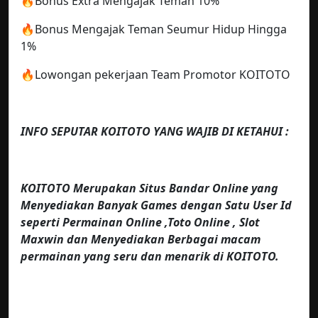
🔥Bonus Extra Mengajak Teman 10%
🔥Bonus Mengajak Teman Seumur Hidup Hingga
1%
🔥Lowongan pekerjaan Team Promotor KOITOTO
INFO SEPUTAR KOITOTO YANG WAJIB DI KETAHUI :
KOITOTO Merupakan Situs Bandar Online yang
Menyediakan Banyak Games dengan Satu User Id
seperti Permainan Online ,Toto Online , Slot
Maxwin dan Menyediakan Berbagai macam
permainan yang seru dan menarik di KOITOTO.