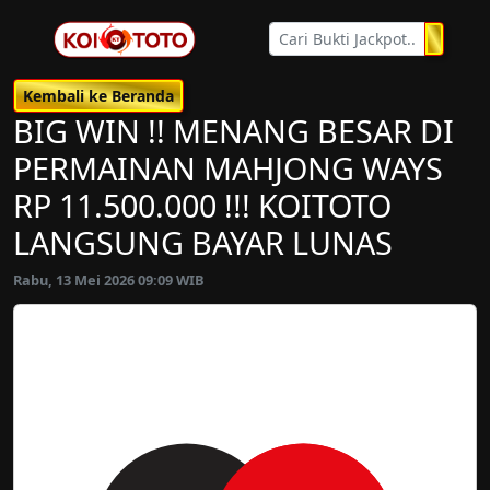
Kembali ke Beranda
BIG WIN !! MENANG BESAR DI
PERMAINAN MAHJONG WAYS
RP 11.500.000 !!! KOITOTO
LANGSUNG BAYAR LUNAS
Rabu, 13 Mei 2026 09:09 WIB