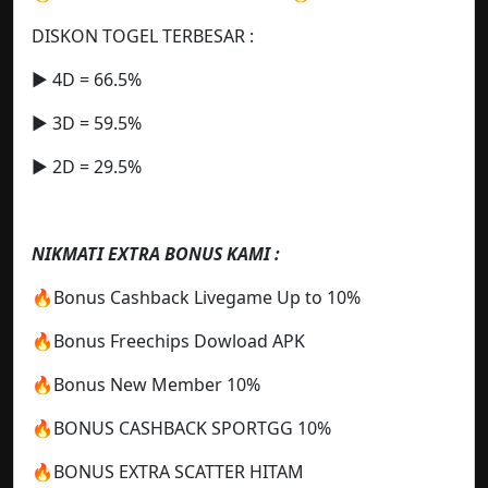
DISKON TOGEL TERBESAR :
▶️ 4D = 66.5%
▶️ 3D = 59.5%
▶️ 2D = 29.5%
NIKMATI EXTRA BONUS KAMI :
🔥Bonus Cashback Livegame Up to 10%
🔥Bonus Freechips Dowload APK
🔥Bonus New Member 10%
🔥BONUS CASHBACK SPORTGG 10%
🔥BONUS EXTRA SCATTER HITAM