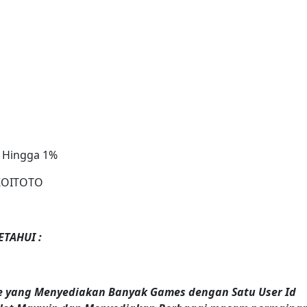
 Hingga 1%
KOITOTO
ETAHUI :
e yang Menyediakan Banyak Games dengan Satu User Id