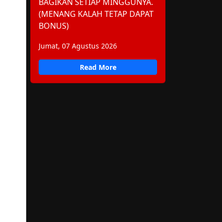
BAGIKAN SETIAP MINGGUNYA.
(MENANG KALAH TETAP DAPAT
BONUS)
Jumat, 07 Agustus 2026
Read More