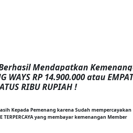
 Berhasil Mendapatkan Kemenan
 WAYS RP 14.900.000 atau EMPA
ATUS RIBU RUPIAH !
Kasih Kepada Pemenang karena Sudah mempercayakan
NE TERPERCAYA yang membayar kemenangan Member