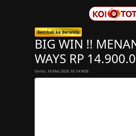
Kembali ke Beranda
BIG WIN !! MEN
WAYS RP 14.900.
Senin, 18 Mei 2026 18:14 WIB