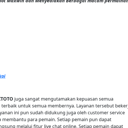
 , Slot Maxwin dan Menyediakan Berbagai macam permaina
koi
ITOTO
juga sangat mengutamakan kepuasan semua
erbaik untuk semua membernya. Layanan tersebut beker
ayanan ini pun sudah didukung juga oleh customer service
p membantu para pemain. Setiap pemain pun dapat
sung melalui fitur live chat online. Setiap pemain dapat