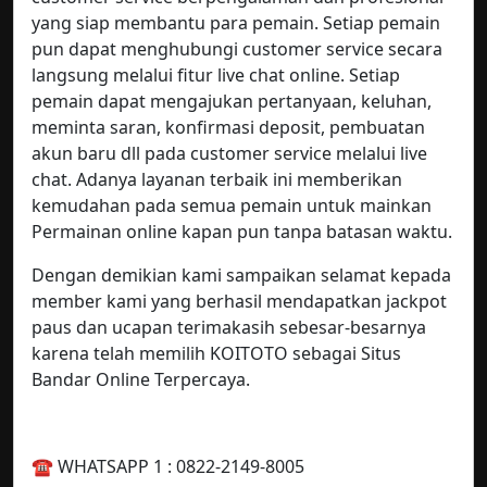
yang siap membantu para pemain. Setiap pemain
pun dapat menghubungi customer service secara
langsung melalui fitur live chat online. Setiap
pemain dapat mengajukan pertanyaan, keluhan,
meminta saran, konfirmasi deposit, pembuatan
akun baru dll pada customer service melalui live
chat. Adanya layanan terbaik ini memberikan
kemudahan pada semua pemain untuk mainkan
Permainan online kapan pun tanpa batasan waktu.
Dengan demikian kami sampaikan selamat kepada
member kami yang berhasil mendapatkan jackpot
paus dan ucapan terimakasih sebesar-besarnya
karena telah memilih KOITOTO sebagai Situs
Bandar Online Terpercaya.
☎️ WHATSAPP 1 : 0822-2149-8005