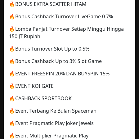
🔥BONUS EXTRA SCATTER HITAM
🔥Bonus Cashback Turnover LiveGame 0.7%
🔥Lomba Panjat Turnover Setiap Minggu Hingga
150 JT Rupiah
🔥Bonus Turnover Slot Up to 0.5%
🔥Bonus Cashback Up to 3% Slot Game
🔥EVENT FREESPIN 20% DAN BUYSPIN 15%
🔥EVENT KOI GATE
🔥
CASHBACK SPORTBOOK
🔥Event Terbang Ke Bulan Spaceman
🔥Event Pragmatic Play Joker Jewels
🔥Event Multiplier Pragmatic Play