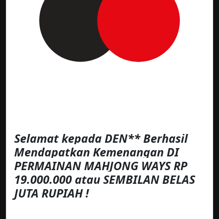
Selamat kepada DEN** Berhasil
Mendapatkan Kemenangan DI
PERMAINAN MAHJONG WAYS RP
19.000.000 atau SEMBILAN BELAS
JUTA RUPIAH !