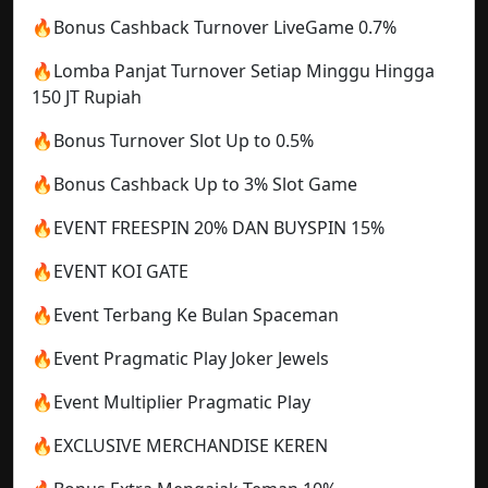
🔥Bonus Cashback Turnover LiveGame 0.7%
🔥Lomba Panjat Turnover Setiap Minggu Hingga
150 JT Rupiah
🔥Bonus Turnover Slot Up to 0.5%
🔥Bonus Cashback Up to 3% Slot Game
🔥EVENT FREESPIN 20% DAN BUYSPIN 15%
🔥EVENT KOI GATE
🔥Event Terbang Ke Bulan Spaceman
🔥Event Pragmatic Play Joker Jewels
🔥Event Multiplier Pragmatic Play
🔥EXCLUSIVE MERCHANDISE KEREN