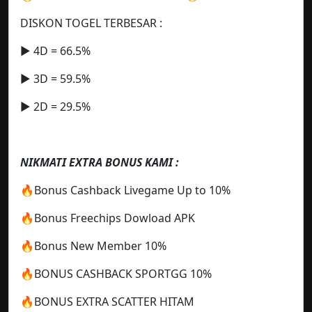
DISKON TOGEL TERBESAR :
▶️ 4D = 66.5%
▶️ 3D = 59.5%
▶️ 2D = 29.5%
NIKMATI EXTRA BONUS KAMI :
🔥Bonus Cashback Livegame Up to 10%
🔥Bonus Freechips Dowload APK
🔥Bonus New Member 10%
🔥BONUS CASHBACK SPORTGG 10%
🔥BONUS EXTRA SCATTER HITAM