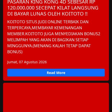
PASARAN KING KONG 4D SEBESAR RP
120.000.000 SECEPAT KILAT LANGSUNG
DI BAYAR LUNAS OLEH KOITOTO !!
KOITOTO SITUS JUDI ONLINE TERBAIK DAN
TERPERCAYA,MEMBAYAR KEMENANGAN
MEMBER.KOITOTO JUGA MENYEDIAKAN BONUS2
MELIMPAH YANG AKAN DI BAGIKAN SETIAP
MINGGUNYA.(MENANG KALAH TETAP DAPAT
BONUS)
Jumat, 07 Agustus 2026
Read More