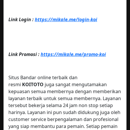
Link Login :
https://mikale.me/login-koi
Link Promosi :
https://mikale.me/promo-koi
Situs Bandar online terbaik dan
resmi
KOITOTO
juga sangat mengutamakan
kepuasan semua membernya dengan memberikan
layanan terbaik untuk semua membernya. Layanan
tersebut bekerja selama 24 jam non stop setiap
harinya. Layanan ini pun sudah didukung juga oleh
customer service berpengalaman dan profesional
yang siap membantu para pemain. Setiap pemain