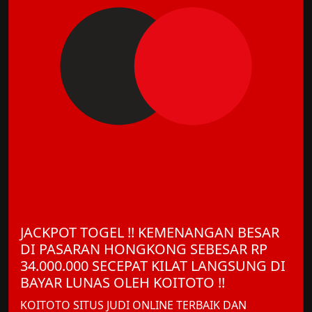
JACKPOT TOGEL !! KEMENANGAN BESAR
DI PASARAN HONGKONG SEBESAR RP
34.000.000 SECEPAT KILAT LANGSUNG DI
BAYAR LUNAS OLEH KOITOTO !!
KOITOTO SITUS JUDI ONLINE TERBAIK DAN