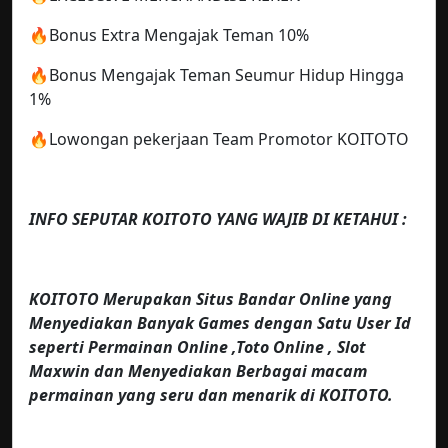
🔥Bonus Extra Mengajak Teman 10%
🔥Bonus Mengajak Teman Seumur Hidup Hingga
1%
🔥Lowongan pekerjaan Team Promotor KOITOTO
INFO SEPUTAR KOITOTO YANG WAJIB DI KETAHUI :
KOITOTO Merupakan Situs Bandar Online yang
Menyediakan Banyak Games dengan Satu User Id
seperti Permainan Online ,Toto Online , Slot
Maxwin dan Menyediakan Berbagai macam
permainan yang seru dan menarik di KOITOTO.