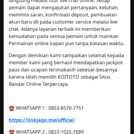
langsung melalui fitur live chat online. Setiap
pemain dapat mengajukan pertanyaan, keluhan,
meminta saran, konfirmasi deposit, pembuatan
akun baru dll pada customer service melalui live
chat. Adanya layanan terbaik ini memberikan
kemudahan pada semua pemain untuk mainkan
Permainan online kapan pun tanpa batasan waktu.
Dengan demikian kami sampaikan selamat kepada
member kami yang berhasil mendapatkan jackpot
paus dan ucapan terimakasih sebesar-besarnya
karena telah memilih KOITOTO sebagai Situs
Bandar Online Terpercaya.
☎️ WHATSAPP 1 : 0853-8570-7751
https://linkjago.me/official
☎️ WHATSAPP 2 : 0823-1025-7689