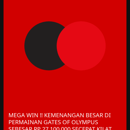
MEGA WIN !! KEMENANGAN BESAR DI
PERMAINAN GATES OF OLYMPUS
SEBESAR RP 27.100.000 SECEPAT KILAT