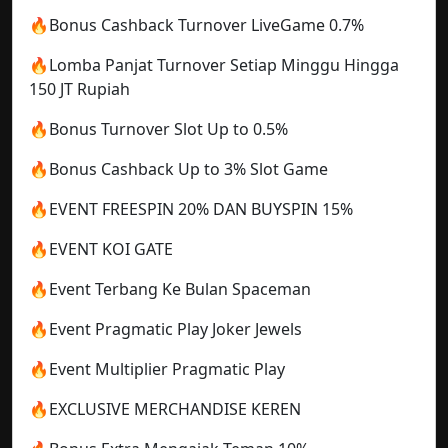
🔥Bonus Cashback Turnover LiveGame 0.7%
🔥Lomba Panjat Turnover Setiap Minggu Hingga
150 JT Rupiah
🔥Bonus Turnover Slot Up to 0.5%
🔥Bonus Cashback Up to 3% Slot Game
🔥EVENT FREESPIN 20% DAN BUYSPIN 15%
🔥EVENT KOI GATE
🔥Event Terbang Ke Bulan Spaceman
🔥Event Pragmatic Play Joker Jewels
🔥Event Multiplier Pragmatic Play
🔥EXCLUSIVE MERCHANDISE KEREN