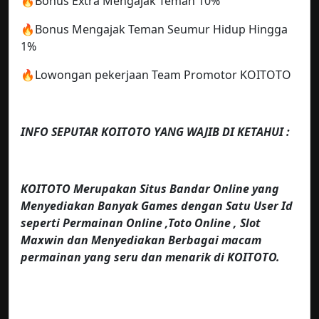
🔥Bonus Extra Mengajak Teman 10%
🔥Bonus Mengajak Teman Seumur Hidup Hingga
1%
🔥Lowongan pekerjaan Team Promotor KOITOTO
INFO SEPUTAR KOITOTO YANG WAJIB DI KETAHUI :
KOITOTO Merupakan Situs Bandar Online yang
Menyediakan Banyak Games dengan Satu User Id
seperti Permainan Online ,Toto Online , Slot
Maxwin dan Menyediakan Berbagai macam
permainan yang seru dan menarik di KOITOTO.