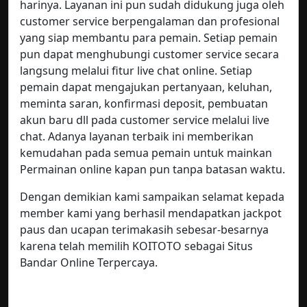
harinya. Layanan ini pun sudah didukung juga oleh
customer service berpengalaman dan profesional
yang siap membantu para pemain. Setiap pemain
pun dapat menghubungi customer service secara
langsung melalui fitur live chat online. Setiap
pemain dapat mengajukan pertanyaan, keluhan,
meminta saran, konfirmasi deposit, pembuatan
akun baru dll pada customer service melalui live
chat. Adanya layanan terbaik ini memberikan
kemudahan pada semua pemain untuk mainkan
Permainan online kapan pun tanpa batasan waktu.
Dengan demikian kami sampaikan selamat kepada
member kami yang berhasil mendapatkan jackpot
paus dan ucapan terimakasih sebesar-besarnya
karena telah memilih KOITOTO sebagai Situs
Bandar Online Terpercaya.