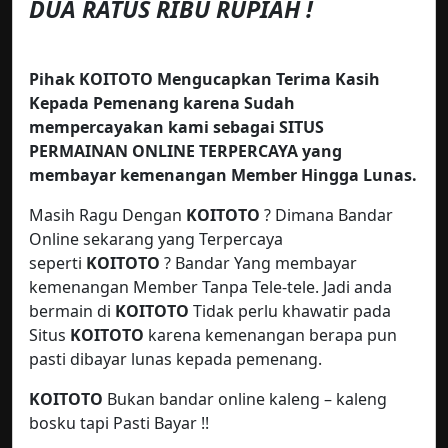
DUA RATUS RIBU RUPIAH !
Pihak KOITOTO Mengucapkan Terima Kasih
Kepada Pemenang karena Sudah
mempercayakan kami sebagai SITUS
PERMAINAN ONLINE TERPERCAYA yang
membayar kemenangan Member Hingga Lunas.
Masih Ragu Dengan
KOITOTO
? Dimana Bandar
Online sekarang yang Terpercaya
seperti
KOITOTO
? Bandar Yang membayar
kemenangan Member Tanpa Tele-tele. Jadi anda
bermain di
KOITOTO
Tidak perlu khawatir pada
Situs
KOITOTO
karena kemenangan berapa pun
pasti dibayar lunas kepada pemenang.
KOITOTO
Bukan bandar online kaleng – kaleng
bosku tapi Pasti Bayar !!