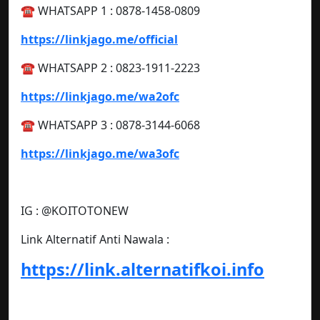
☎️ WHATSAPP 1 : 0878-1458-0809
https://linkjago.me/official
☎️ WHATSAPP 2 : 0823-1911-2223
https://linkjago.me/wa2ofc
☎️ WHATSAPP 3 : 0878-3144-6068
https://linkjago.me/wa3ofc
IG : @KOITOTONEW
Link Alternatif Anti Nawala :
https://link.alternatifkoi.info