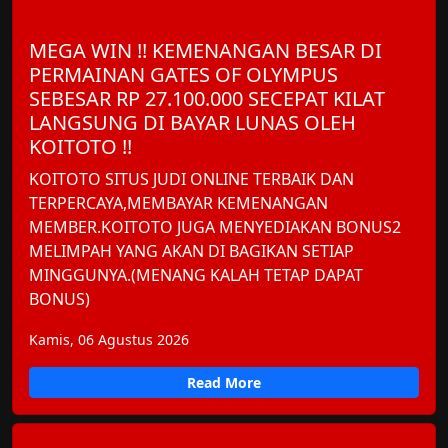
MEGA WIN !! KEMENANGAN BESAR DI
PERMAINAN GATES OF OLYMPUS
SEBESAR RP 27.100.000 SECEPAT KILAT
LANGSUNG DI BAYAR LUNAS OLEH
KOITOTO !!
KOITOTO SITUS JUDI ONLINE TERBAIK DAN
TERPERCAYA,MEMBAYAR KEMENANGAN
MEMBER.KOITOTO JUGA MENYEDIAKAN BONUS2
MELIMPAH YANG AKAN DI BAGIKAN SETIAP
MINGGUNYA.(MENANG KALAH TETAP DAPAT
BONUS)
Kamis, 06 Agustus 2026
Read More