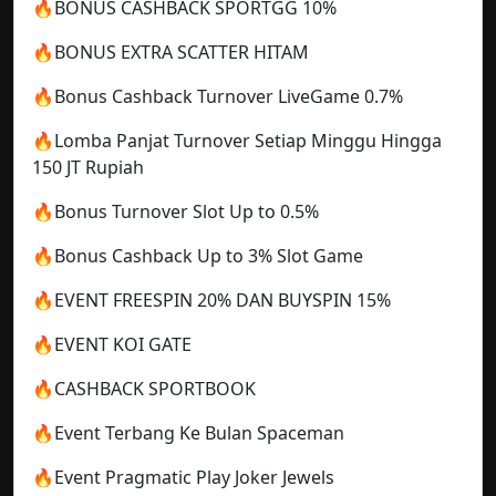
🔥BONUS CASHBACK SPORTGG 10%
🔥BONUS EXTRA SCATTER HITAM
🔥Bonus Cashback Turnover LiveGame 0.7%
🔥Lomba Panjat Turnover Setiap Minggu Hingga
150 JT Rupiah
🔥Bonus Turnover Slot Up to 0.5%
🔥Bonus Cashback Up to 3% Slot Game
🔥EVENT FREESPIN 20% DAN BUYSPIN 15%
🔥EVENT KOI GATE
🔥
CASHBACK SPORTBOOK
🔥Event Terbang Ke Bulan Spaceman
🔥Event Pragmatic Play Joker Jewels