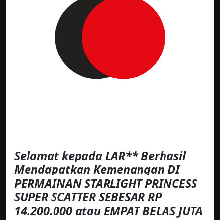
Selamat kepada LAR** Berhasil
Mendapatkan Kemenangan DI
PERMAINAN STARLIGHT PRINCESS
SUPER SCATTER SEBESAR RP
14.200.000 atau EMPAT BELAS JUTA