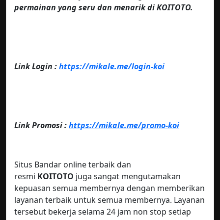
permainan yang seru dan menarik di KOITOTO.
Link Login :
https://mikale.me/login-koi
Link Promosi :
https://mikale.me/promo-koi
Situs Bandar online terbaik dan
resmi
KOITOTO
juga sangat mengutamakan
kepuasan semua membernya dengan memberikan
layanan terbaik untuk semua membernya. Layanan
tersebut bekerja selama 24 jam non stop setiap