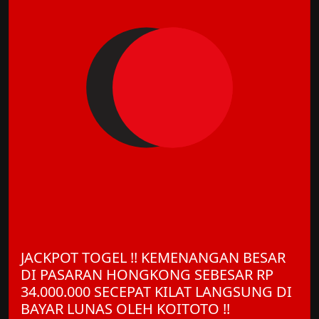
JACKPOT TOGEL !! KEMENANGAN BESAR
DI PASARAN HONGKONG SEBESAR RP
34.000.000 SECEPAT KILAT LANGSUNG DI
BAYAR LUNAS OLEH KOITOTO !!