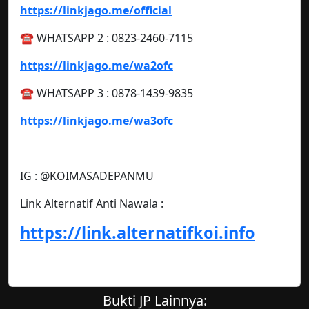
https://linkjago.me/official
☎️ WHATSAPP 2 : 0823-2460-7115
https://linkjago.me/wa2ofc
☎️ WHATSAPP 3 : 0878-1439-9835
https://linkjago.me/wa3ofc
IG : @KOIMASADEPANMU
Link Alternatif Anti Nawala :
https://link.alternatifkoi.info
Bukti JP Lainnya: