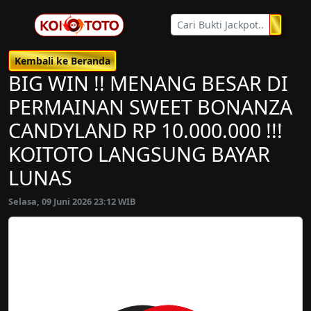
Kembali ke Beranda
BIG WIN !! MENANG BESAR DI
PERMAINAN SWEET BONANZA
CANDYLAND RP 10.000.000 !!!
KOITOTO LANGSUNG BAYAR
LUNAS
Selasa, 09 Juni 2026 23:12 WIB