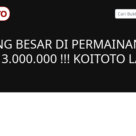
ANG BESAR DI PERMAIN
.000.000 !!! KOITOTO