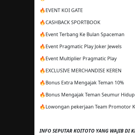
🔥EVENT KOI GATE
🔥
CASHBACK SPORTBOOK
🔥Event Terbang Ke Bulan Spaceman
🔥Event Pragmatic Play Joker Jewels
🔥Event Multiplier Pragmatic Play
🔥EXCLUSIVE MERCHANDISE KEREN
🔥Bonus Extra Mengajak Teman 10%
🔥Bonus Mengajak Teman Seumur Hidup
🔥Lowongan pekerjaan Team Promotor 
INFO SEPUTAR KOITOTO YANG WAJIB DI K