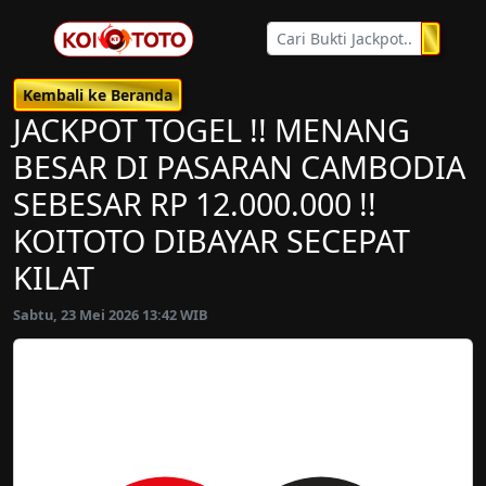
Kembali ke Beranda
JACKPOT TOGEL !! MENANG
BESAR DI PASARAN CAMBODIA
SEBESAR RP 12.000.000 !!
KOITOTO DIBAYAR SECEPAT
KILAT
Sabtu, 23 Mei 2026 13:42 WIB