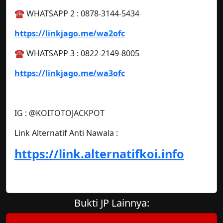
☎️ WHATSAPP 2 : 0878-3144-5434
https://linkjago.me/wa2ofc
☎️ WHATSAPP 3 : 0822-2149-8005
https://linkjago.me/wa3ofc
IG : @KOITOTOJACKPOT
Link Alternatif Anti Nawala :
https://link.alternatifkoi.info
Bukti JP Lainnya: