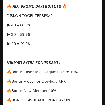
🔥
HOT PROMO DARI KOITOTO
🔥
DISKON TOGEL TERBESAR :
▶️ 4D = 66.5%
▶️ 3D = 59.5%
▶️ 2D = 29.5%
NIKMATI EXTRA BONUS KAMI :
🔥Bonus Cashback Livegame Up to 10%
🔥Bonus Freechips Dowload APK
🔥Bonus New Member 10%
🔥BONUS CASHBACK SPORTGG 10%