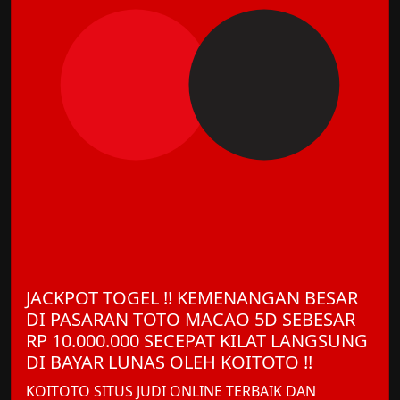
JACKPOT TOGEL !! KEMENANGAN BESAR
DI PASARAN TOTO MACAO 5D SEBESAR
RP 10.000.000 SECEPAT KILAT LANGSUNG
DI BAYAR LUNAS OLEH KOITOTO !!
KOITOTO SITUS JUDI ONLINE TERBAIK DAN