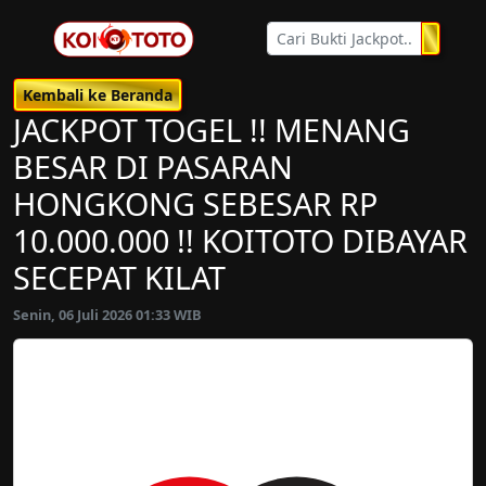
Kembali ke Beranda
JACKPOT TOGEL !! MENANG
BESAR DI PASARAN
HONGKONG SEBESAR RP
10.000.000 !! KOITOTO DIBAYAR
SECEPAT KILAT
Senin, 06 Juli 2026 01:33 WIB