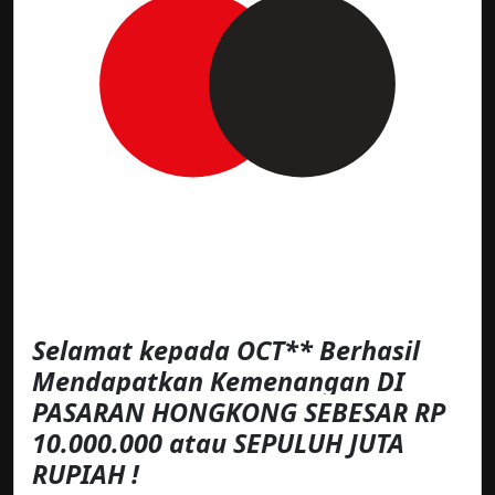
Selamat kepada OCT** Berhasil
Mendapatkan Kemenangan DI
PASARAN HONGKONG SEBESAR RP
10.000.000 atau SEPULUH JUTA
RUPIAH !