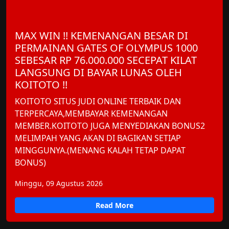
MAX WIN !! KEMENANGAN BESAR DI
PERMAINAN GATES OF OLYMPUS 1000
SEBESAR RP 76.000.000 SECEPAT KILAT
LANGSUNG DI BAYAR LUNAS OLEH
KOITOTO !!
KOITOTO SITUS JUDI ONLINE TERBAIK DAN
TERPERCAYA,MEMBAYAR KEMENANGAN
MEMBER.KOITOTO JUGA MENYEDIAKAN BONUS2
MELIMPAH YANG AKAN DI BAGIKAN SETIAP
MINGGUNYA.(MENANG KALAH TETAP DAPAT
BONUS)
Minggu, 09 Agustus 2026
Read More