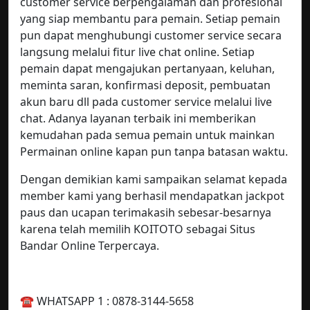
customer service berpengalaman dan profesional
yang siap membantu para pemain. Setiap pemain
pun dapat menghubungi customer service secara
langsung melalui fitur live chat online. Setiap
pemain dapat mengajukan pertanyaan, keluhan,
meminta saran, konfirmasi deposit, pembuatan
akun baru dll pada customer service melalui live
chat. Adanya layanan terbaik ini memberikan
kemudahan pada semua pemain untuk mainkan
Permainan online kapan pun tanpa batasan waktu.
Dengan demikian kami sampaikan selamat kepada
member kami yang berhasil mendapatkan jackpot
paus dan ucapan terimakasih sebesar-besarnya
karena telah memilih KOITOTO sebagai Situs
Bandar Online Terpercaya.
☎️ WHATSAPP 1 : 0878-3144-5658