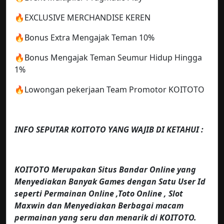
🔥EXCLUSIVE MERCHANDISE KEREN
🔥Bonus Extra Mengajak Teman 10%
🔥Bonus Mengajak Teman Seumur Hidup Hingga
1%
🔥Lowongan pekerjaan Team Promotor KOITOTO
INFO SEPUTAR KOITOTO YANG WAJIB DI KETAHUI :
KOITOTO Merupakan Situs Bandar Online yang
Menyediakan Banyak Games dengan Satu User Id
seperti Permainan Online ,Toto Online , Slot
Maxwin dan Menyediakan Berbagai macam
permainan yang seru dan menarik di KOITOTO.