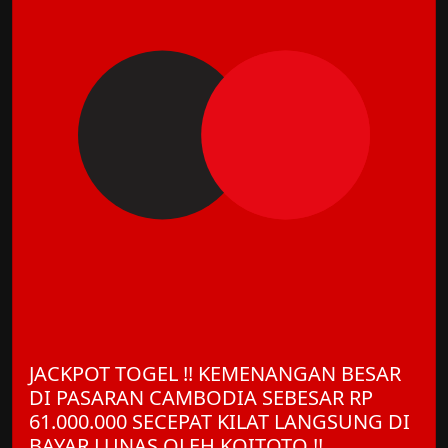
JACKPOT TOGEL !! KEMENANGAN BESAR
DI PASARAN CAMBODIA SEBESAR RP
61.000.000 SECEPAT KILAT LANGSUNG DI
BAYAR LUNAS OLEH KOITOTO !!