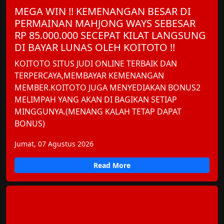
MEGA WIN !! KEMENANGAN BESAR DI
PERMAINAN MAHJONG WAYS SEBESAR
RP 85.000.000 SECEPAT KILAT LANGSUNG
DI BAYAR LUNAS OLEH KOITOTO !!
KOITOTO SITUS JUDI ONLINE TERBAIK DAN
TERPERCAYA,MEMBAYAR KEMENANGAN
MEMBER.KOITOTO JUGA MENYEDIAKAN BONUS2
MELIMPAH YANG AKAN DI BAGIKAN SETIAP
MINGGUNYA.(MENANG KALAH TETAP DAPAT
BONUS)
Jumat, 07 Agustus 2026
Read More