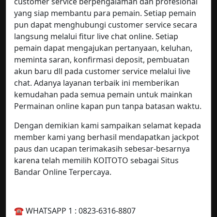
customer service berpengalaman dan profesional
yang siap membantu para pemain. Setiap pemain
pun dapat menghubungi customer service secara
langsung melalui fitur live chat online. Setiap
pemain dapat mengajukan pertanyaan, keluhan,
meminta saran, konfirmasi deposit, pembuatan
akun baru dll pada customer service melalui live
chat. Adanya layanan terbaik ini memberikan
kemudahan pada semua pemain untuk mainkan
Permainan online kapan pun tanpa batasan waktu.
Dengan demikian kami sampaikan selamat kepada
member kami yang berhasil mendapatkan jackpot
paus dan ucapan terimakasih sebesar-besarnya
karena telah memilih KOITOTO sebagai Situs
Bandar Online Terpercaya.
☎️ WHATSAPP 1 : 0823-6316-8807