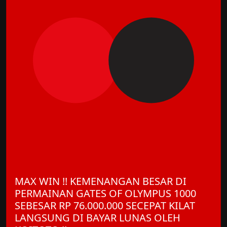
MAX WIN !! KEMENANGAN BESAR DI
PERMAINAN GATES OF OLYMPUS 1000
SEBESAR RP 76.000.000 SECEPAT KILAT
LANGSUNG DI BAYAR LUNAS OLEH