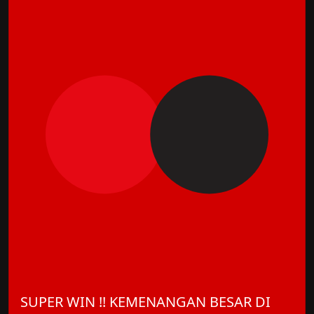
SUPER WIN !! KEMENANGAN BESAR DI