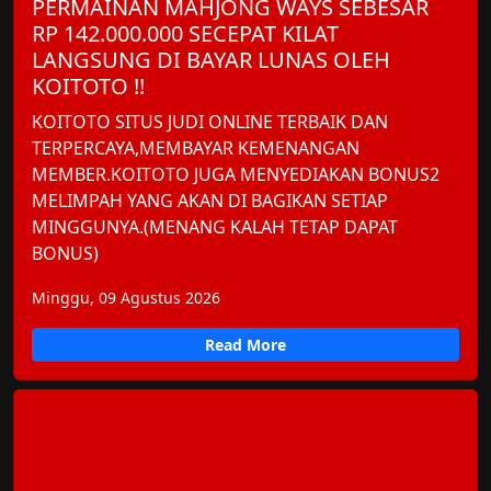
PERMAINAN MAHJONG WAYS SEBESAR
RP 142.000.000 SECEPAT KILAT
LANGSUNG DI BAYAR LUNAS OLEH
KOITOTO !!
KOITOTO SITUS JUDI ONLINE TERBAIK DAN
TERPERCAYA,MEMBAYAR KEMENANGAN
MEMBER.KOITOTO JUGA MENYEDIAKAN BONUS2
MELIMPAH YANG AKAN DI BAGIKAN SETIAP
MINGGUNYA.(MENANG KALAH TETAP DAPAT
BONUS)
Minggu, 09 Agustus 2026
Read More