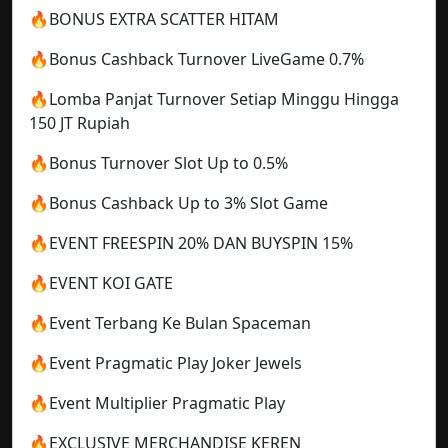
🔥BONUS EXTRA SCATTER HITAM
🔥Bonus Cashback Turnover LiveGame 0.7%
🔥Lomba Panjat Turnover Setiap Minggu Hingga
150 JT Rupiah
🔥Bonus Turnover Slot Up to 0.5%
🔥Bonus Cashback Up to 3% Slot Game
🔥EVENT FREESPIN 20% DAN BUYSPIN 15%
🔥EVENT KOI GATE
🔥Event Terbang Ke Bulan Spaceman
🔥Event Pragmatic Play Joker Jewels
🔥Event Multiplier Pragmatic Play
🔥EXCLUSIVE MERCHANDISE KEREN