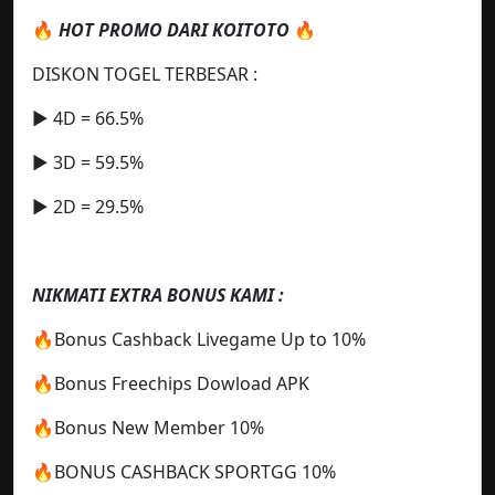
🔥
HOT PROMO DARI KOITOTO
🔥
DISKON TOGEL TERBESAR :
▶️ 4D = 66.5%
▶️ 3D = 59.5%
▶️ 2D = 29.5%
NIKMATI EXTRA BONUS KAMI :
🔥Bonus Cashback Livegame Up to 10%
🔥Bonus Freechips Dowload APK
🔥Bonus New Member 10%
🔥BONUS CASHBACK SPORTGG 10%