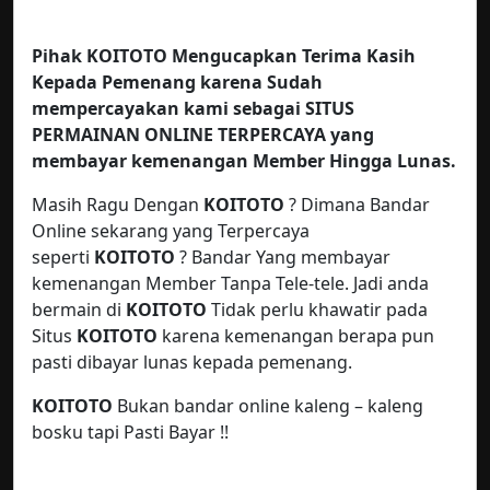
Pihak KOITOTO Mengucapkan Terima Kasih
Kepada Pemenang karena Sudah
mempercayakan kami sebagai SITUS
PERMAINAN ONLINE TERPERCAYA yang
membayar kemenangan Member Hingga Lunas.
Masih Ragu Dengan
KOITOTO
? Dimana Bandar
Online sekarang yang Terpercaya
seperti
KOITOTO
? Bandar Yang membayar
kemenangan Member Tanpa Tele-tele. Jadi anda
bermain di
KOITOTO
Tidak perlu khawatir pada
Situs
KOITOTO
karena kemenangan berapa pun
pasti dibayar lunas kepada pemenang.
KOITOTO
Bukan bandar online kaleng – kaleng
bosku tapi Pasti Bayar !!