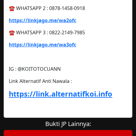
☎️ WHATSAPP 2 : 0878-1458-0918
https://linkjago.me/wa2ofc
☎️ WHATSAPP 3 : 0822-2149-7985
https://linkjago.me/wa3ofc
IG : @KOITOTOCUANN
Link Alternatif Anti Nawala :
https://link.alternatifkoi.info
Bukti JP Lainnya: