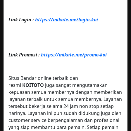
Link Login :
https://mikale.me/login-koi
Link Promosi :
https://mikale.me/promo-koi
Situs Bandar online terbaik dan
resmi
KOITOTO
juga sangat mengutamakan
kepuasan semua membernya dengan memberikan
layanan terbaik untuk semua membernya. Layanan
tersebut bekerja selama 24 jam non stop setiap
harinya. Layanan ini pun sudah didukung juga oleh
customer service berpengalaman dan profesional
yang siap membantu para pemain. Setiap pemain