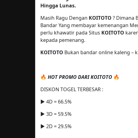
Hingga Lunas.
Masih Ragu Dengan
KOITOTO
? Dimana B
Bandar Yang membayar kemenangan Membe
perlu khawatir pada Situs
KOITOTO
karen
kepada pemenang.
KOITOTO
Bukan bandar online kaleng – ka
🔥
HOT PROMO DARI KOITOTO
🔥
DISKON TOGEL TERBESAR :
▶️ 4D = 66.5%
▶️ 3D = 59.5%
▶️ 2D = 29.5%