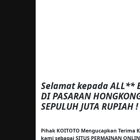
Selamat kepada ALL**
DI PASARAN HONGKONG 
SEPULUH JUTA RUPIAH !
Pihak KOITOTO Mengucapkan Terima 
kami sebagai SITUS PERMAINAN ONLI