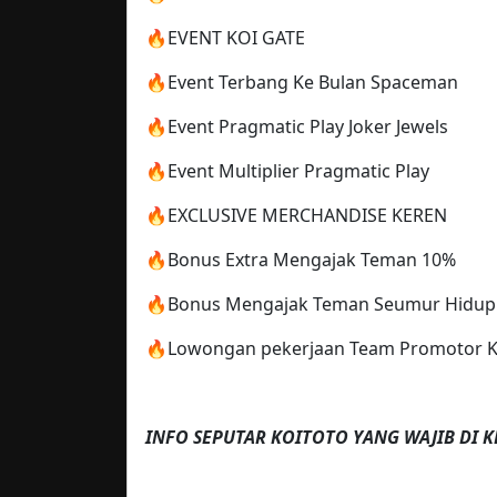
🔥EVENT KOI GATE
🔥Event Terbang Ke Bulan Spaceman
🔥Event Pragmatic Play Joker Jewels
🔥Event Multiplier Pragmatic Play
🔥EXCLUSIVE MERCHANDISE KEREN
🔥Bonus Extra Mengajak Teman 10%
🔥Bonus Mengajak Teman Seumur Hidup
🔥Lowongan pekerjaan Team Promotor 
INFO SEPUTAR KOITOTO YANG WAJIB DI K