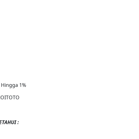
 Hingga 1%
KOITOTO
ETAHUI :