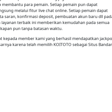
p membantu para pemain. Setiap pemain pun dapat
sung melalui fitur live chat online. Setiap pemain dapat
 saran, konfirmasi deposit, pembuatan akun baru dll pad
nya layanan terbaik ini memberikan kemudahan pada semua
kapan pun tanpa batasan waktu.
t kepada member kami yang berhasil mendapatkan jackpo
sarnya karena telah memilih KOITOTO sebagai Situs Banda