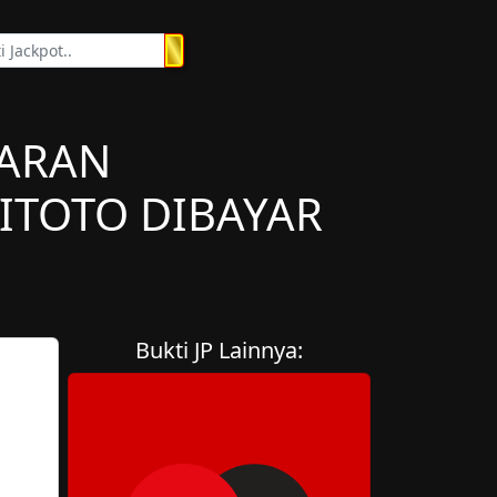
SARAN
OITOTO DIBAYAR
Bukti JP Lainnya: