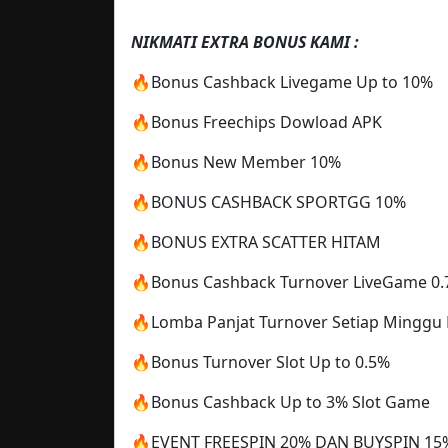
NIKMATI EXTRA BONUS KAMI :
🔥Bonus Cashback Livegame Up to 10%
🔥Bonus Freechips Dowload APK
🔥Bonus New Member 10%
🔥BONUS CASHBACK SPORTGG 10%
🔥BONUS EXTRA SCATTER HITAM
🔥Bonus Cashback Turnover LiveGame 0
🔥Lomba Panjat Turnover Setiap Minggu 
🔥Bonus Turnover Slot Up to 0.5%
🔥Bonus Cashback Up to 3% Slot Game
🔥EVENT FREESPIN 20% DAN BUYSPIN 15