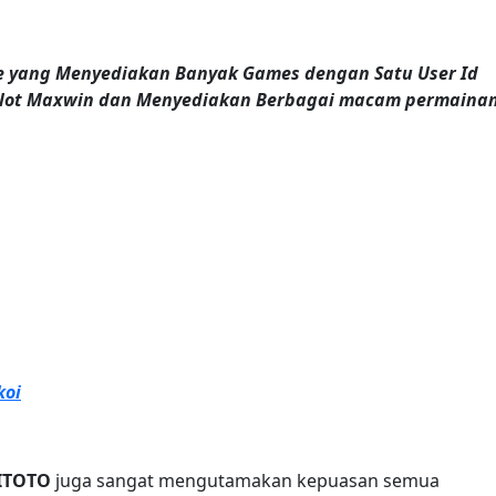
e yang Menyediakan Banyak Games dengan Satu User Id
 , Slot Maxwin dan Menyediakan Berbagai macam permaina
koi
ITOTO
juga sangat mengutamakan kepuasan semua