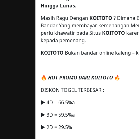
Hingga Lunas.
Masih Ragu Dengan
KOITOTO
? Dimana B
Bandar Yang membayar kemenangan Membe
perlu khawatir pada Situs
KOITOTO
karen
kepada pemenang.
KOITOTO
Bukan bandar online kaleng – ka
🔥
HOT PROMO DARI KOITOTO
🔥
DISKON TOGEL TERBESAR :
▶️ 4D = 66.5%a
▶️ 3D = 59.5%a
▶️ 2D = 29.5%