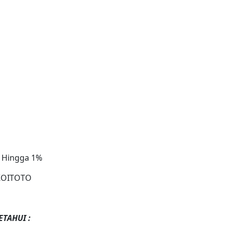
 Hingga 1%
KOITOTO
ETAHUI :