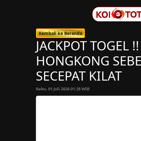
Kembali ke Beranda
JACKPOT TOGEL !
HONGKONG SEBESA
SECEPAT KILAT
Rabu, 01 Juli 2026 01:28 WIB