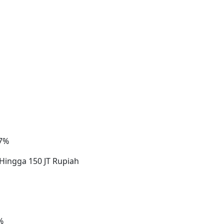
.7%
Hingga 150 JT Rupiah
%