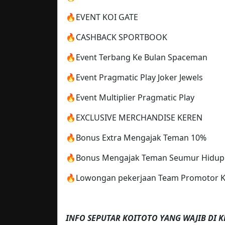
🔥EVENT KOI GATE
🔥
CASHBACK SPORTBOOK
🔥Event Terbang Ke Bulan Spaceman
🔥Event Pragmatic Play Joker Jewels
🔥Event Multiplier Pragmatic Play
🔥EXCLUSIVE MERCHANDISE KEREN
🔥Bonus Extra Mengajak Teman 10%
🔥Bonus Mengajak Teman Seumur Hidup
🔥Lowongan pekerjaan Team Promotor 
INFO SEPUTAR KOITOTO YANG WAJIB DI K