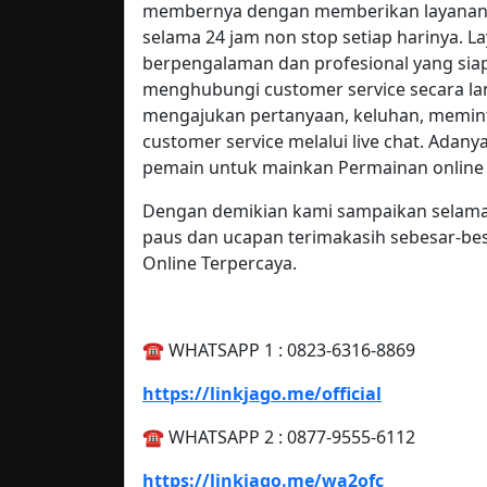
membernya dengan memberikan layanan t
selama 24 jam non stop setiap harinya. L
berpengalaman dan profesional yang sia
menghubungi customer service secara lang
mengajukan pertanyaan, keluhan, meminta
customer service melalui live chat. Ada
pemain untuk mainkan Permainan online 
Dengan demikian kami sampaikan selama
paus dan ucapan terimakasih sebesar-be
Online Terpercaya.
☎️ WHATSAPP 1 : 0823-6316-8869
https://linkjago.me/official
☎️ WHATSAPP 2 : 0877-9555-6112
https://linkjago.me/wa2ofc