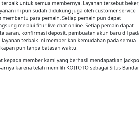
erbaik untuk semua membernya. Layanan tersebut beker
ayanan ini pun sudah didukung juga oleh customer service
p membantu para pemain. Setiap pemain pun dapat
sung melalui fitur live chat online. Setiap pemain dapat
 saran, konfirmasi deposit, pembuatan akun baru dll pad
nya layanan terbaik ini memberikan kemudahan pada semua
kapan pun tanpa batasan waktu.
t kepada member kami yang berhasil mendapatkan jackpo
sarnya karena telah memilih KOITOTO sebagai Situs Banda