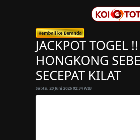
Kembali ke Beranda
JACKPOT TOGEL !
HONGKONG SEBESA
SECEPAT KILAT
Sabtu, 20 Juni 2026 02:34 WIB