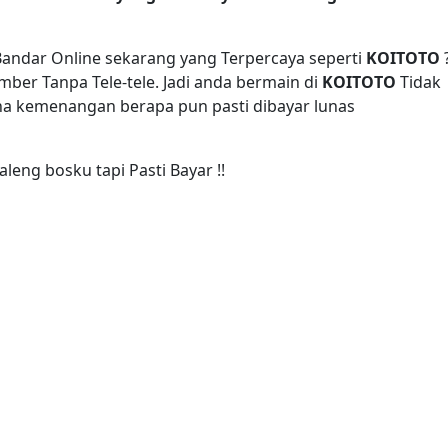
andar Online sekarang yang Terpercaya seperti
KOITOTO
r Tanpa Tele-tele. Jadi anda bermain di
KOITOTO
Tidak
a kemenangan berapa pun pasti dibayar lunas
leng bosku tapi Pasti Bayar !!