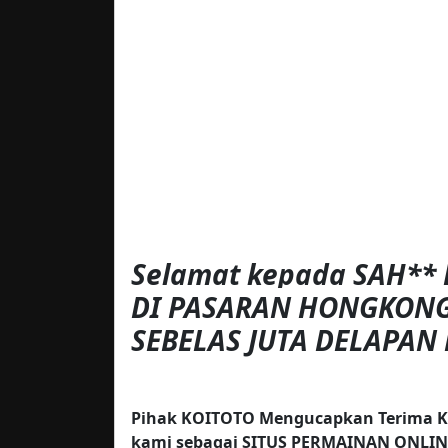
Selamat kepada SAH**
DI PASARAN HONGKONG 
SEBELAS JUTA DELAPAN 
Pihak KOITOTO Mengucapkan Terima 
kami sebagai SITUS PERMAINAN ONLI