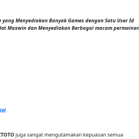
e yang Menyediakan Banyak Games dengan Satu User Id
 , Slot Maxwin dan Menyediakan Berbagai macam permaina
koi
ITOTO
juga sangat mengutamakan kepuasan semua