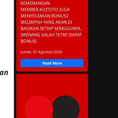
KEMENANGAN
MEMBER.KOITOTO JUGA
MENYEDIAKAN BONUS2
MELIMPAH YANG AKAN DI
BAGIKAN SETIAP MINGGUNYA.
(MENANG KALAH TETAP DAPAT
BONUS)
Jumat, 07 Agustus 2026
Read More
gan