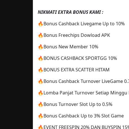
NIKMATI EXTRA BONUS KAMI :
🔥Bonus Cashback Livegame Up to 10%
🔥Bonus Freechips Dowload APK
🔥Bonus New Member 10%
🔥BONUS CASHBACK SPORTGG 10%
🔥BONUS EXTRA SCATTER HITAM
🔥Bonus Cashback Turnover LiveGame 0
🔥Lomba Panjat Turnover Setiap Minggu 
🔥Bonus Turnover Slot Up to 0.5%
🔥Bonus Cashback Up to 3% Slot Game
🔥EVENT FREESPIN 20% DAN BUYSPIN 15