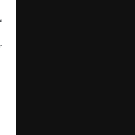
a
t
r