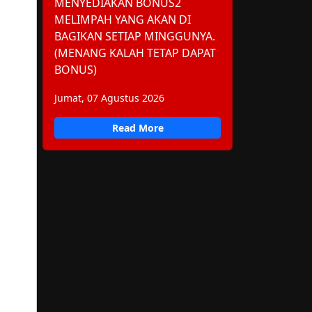
MENYEDIAKAN BONUS2
MELIMPAH YANG AKAN DI
BAGIKAN SETIAP MINGGUNYA.
(MENANG KALAH TETAP DAPAT
BONUS)
Jumat, 07 Agustus 2026
Read More