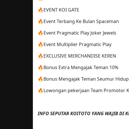
🔥EVENT KOI GATE
🔥Event Terbang Ke Bulan Spaceman
🔥Event Pragmatic Play Joker Jewels
🔥Event Multiplier Pragmatic Play
🔥EXCLUSIVE MERCHANDISE KEREN
🔥Bonus Extra Mengajak Teman 10%
🔥Bonus Mengajak Teman Seumur Hidup
🔥Lowongan pekerjaan Team Promotor 
INFO SEPUTAR KOITOTO YANG WAJIB DI K