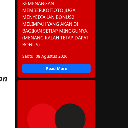
KEMENANGAN
MEMBER.KOITOTO JUGA
MENYEDIAKAN BONUS2
MELIMPAH YANG AKAN DI
BAGIKAN SETIAP MINGGUNYA.
(MENANG KALAH TETAP DAPAT
BONUS)
Sabtu, 08 Agustus 2026
Read More
an