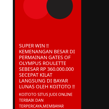
SUPER WIN !!
KEMENANGAN BESAR DI
PERMAINAN GATES OF
OLYMPUS ROULETTE
SEBESAR RP 360.000.000
SECEPAT KILAT
LANGSUNG DI BAYAR
LUNAS OLEH KOITOTO !!
KOITOTO SITUS JUDI ONLINE
TERBAIK DAN
TERPERCAYA,MEMBAYAR