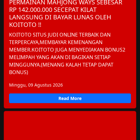
PERMAINAN MAHJONG WAYS SEBESAR
RP 142.000.000 SECEPAT KILAT
LANGSUNG DI BAYAR LUNAS OLEH
KOITOTO !!
KOITOTO SITUS JUDI ONLINE TERBAIK DAN
TERPERCAYA,MEMBAYAR KEMENANGAN
MEMBER.KOITOTO JUGA MENYEDIAKAN BONUS2
MELIMPAH YANG AKAN DI BAGIKAN SETIAP
MINGGUNYA.(MENANG KALAH TETAP DAPAT
BONUS)
Minggu, 09 Agustus 2026
Read More