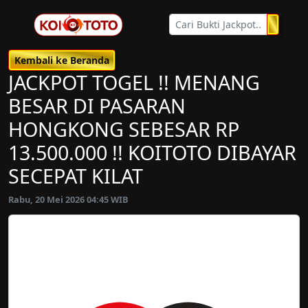
Kembali ke Beranda
JACKPOT TOGEL !! MENANG
BESAR DI PASARAN
HONGKONG SEBESAR RP
13.500.000 !! KOITOTO DIBAYAR
SECEPAT KILAT
Rabu, 20 Mei 2026 04:45 WIB