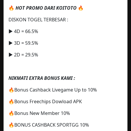
🔥
HOT PROMO DARI KOITOTO
🔥
DISKON TOGEL TERBESAR :
▶️ 4D = 66.5%
▶️ 3D = 59.5%
▶️ 2D = 29.5%
NIKMATI EXTRA BONUS KAMI :
🔥Bonus Cashback Livegame Up to 10%
🔥Bonus Freechips Dowload APK
🔥Bonus New Member 10%
🔥BONUS CASHBACK SPORTGG 10%