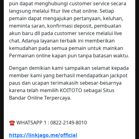
pun dapat menghubungi customer service secara
langsung melalui fitur live chat online. Setiap
pemain dapat mengajukan pertanyaan, keluhan,
meminta saran, konfirmasi deposit, pembuatan
akun baru dll pada customer service melalui live
chat. Adanya layanan terbaik ini memberikan
kemudahan pada semua pemain untuk mainkan
Permainan online kapan pun tanpa batasan waktu.
Dengan demikian kami sampaikan selamat kepada
member kami yang berhasil mendapatkan jackpot
paus dan ucapan terimakasih sebesar-besarnya
karena telah memilih KOITOTO sebagai Situs
Bandar Online Terpercaya.
☎️ WHATSAPP 1 : 0822-2149-8010
https://linkjago.me/official