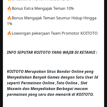
🔥Bonus Extra Mengajak Teman 10%
🔥Bonus Mengajak Teman Seumur Hidup Hingga
1%
🔥Lowongan pekerjaan Team Promotor KOITOTO
INFO SEPUTAR KOITOTO YANG WAJIB DI KETAHUI :
KOITOTO Merupakan Situs Bandar Online yang
Menyediakan Banyak Games dengan Satu User Id
seperti Permainan Online ,Toto Online , Slot
Maxwin dan Menyediakan Berbagai macam
permainan yang seru dan menarik di KOITOTO.