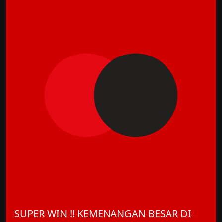
SUPER WIN !! KEMENANGAN BESAR DI