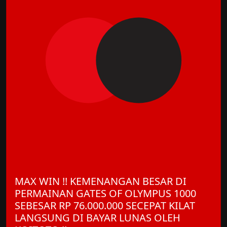
MAX WIN !! KEMENANGAN BESAR DI
PERMAINAN GATES OF OLYMPUS 1000
SEBESAR RP 76.000.000 SECEPAT KILAT
LANGSUNG DI BAYAR LUNAS OLEH