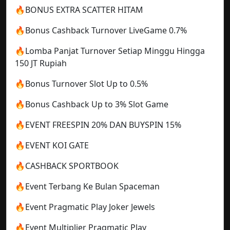
🔥BONUS EXTRA SCATTER HITAM
🔥Bonus Cashback Turnover LiveGame 0.7%
🔥Lomba Panjat Turnover Setiap Minggu Hingga
150 JT Rupiah
🔥Bonus Turnover Slot Up to 0.5%
🔥Bonus Cashback Up to 3% Slot Game
🔥EVENT FREESPIN 20% DAN BUYSPIN 15%
🔥EVENT KOI GATE
🔥
CASHBACK SPORTBOOK
🔥Event Terbang Ke Bulan Spaceman
🔥Event Pragmatic Play Joker Jewels
🔥Event Multiplier Pragmatic Play