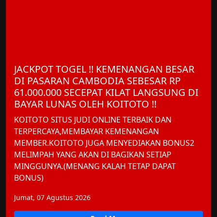
JACKPOT TOGEL !! KEMENANGAN BESAR
DI PASARAN CAMBODIA SEBESAR RP
61.000.000 SECEPAT KILAT LANGSUNG DI
BAYAR LUNAS OLEH KOITOTO !!
KOITOTO SITUS JUDI ONLINE TERBAIK DAN
TERPERCAYA,MEMBAYAR KEMENANGAN
MEMBER.KOITOTO JUGA MENYEDIAKAN BONUS2
MELIMPAH YANG AKAN DI BAGIKAN SETIAP
MINGGUNYA.(MENANG KALAH TETAP DAPAT
BONUS)
Jumat, 07 Agustus 2026