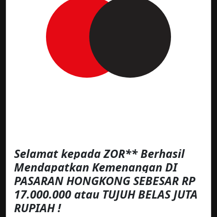
Selamat kepada ZOR** Berhasil
Mendapatkan Kemenangan DI
PASARAN HONGKONG SEBESAR RP
17.000.000 atau TUJUH BELAS JUTA
RUPIAH !