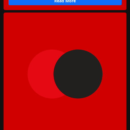
Read More