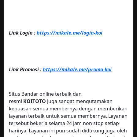
Link Login :
https://mikale.me/login-koi
Link Promosi :
https://mikale.me/promo-koi
Situs Bandar online terbaik dan
resmi
KOITOTO
juga sangat mengutamakan
kepuasan semua membernya dengan memberikan
layanan terbaik untuk semua membernya. Layanan
tersebut bekerja selama 24 jam non stop setiap
harinya. Layanan ini pun sudah didukung juga oleh