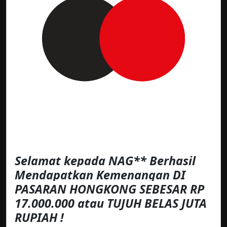
Selamat kepada NAG** Berhasil
Mendapatkan Kemenangan DI
PASARAN HONGKONG SEBESAR RP
17.000.000 atau TUJUH BELAS JUTA
RUPIAH !