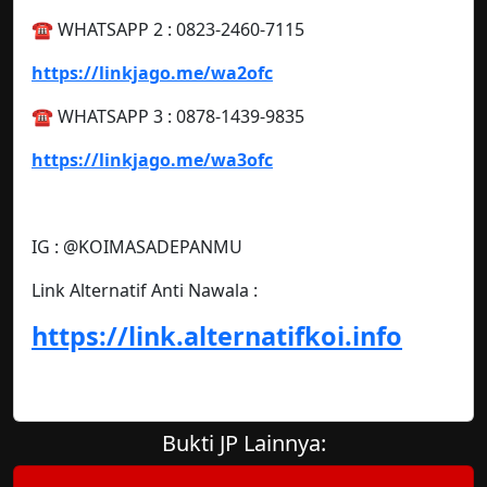
☎️ WHATSAPP 2 : 0823-2460-7115
https://linkjago.me/wa2ofc
☎️ WHATSAPP 3 : 0878-1439-9835
https://linkjago.me/wa3ofc
IG : @KOIMASADEPANMU
Link Alternatif Anti Nawala :
https://link.alternatifkoi.info
Bukti JP Lainnya: