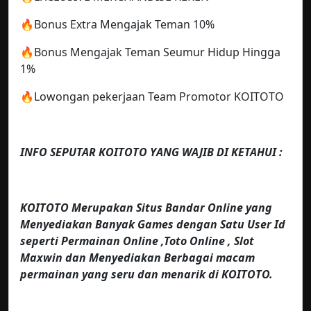
🔥Bonus Extra Mengajak Teman 10%
🔥Bonus Mengajak Teman Seumur Hidup Hingga
1%
🔥Lowongan pekerjaan Team Promotor KOITOTO
INFO SEPUTAR KOITOTO YANG WAJIB DI KETAHUI :
KOITOTO Merupakan Situs Bandar Online yang
Menyediakan Banyak Games dengan Satu User Id
seperti Permainan Online ,Toto Online , Slot
Maxwin dan Menyediakan Berbagai macam
permainan yang seru dan menarik di KOITOTO.