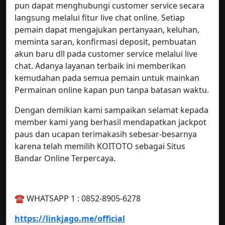
pun dapat menghubungi customer service secara
langsung melalui fitur live chat online. Setiap
pemain dapat mengajukan pertanyaan, keluhan,
meminta saran, konfirmasi deposit, pembuatan
akun baru dll pada customer service melalui live
chat. Adanya layanan terbaik ini memberikan
kemudahan pada semua pemain untuk mainkan
Permainan online kapan pun tanpa batasan waktu.
Dengan demikian kami sampaikan selamat kepada
member kami yang berhasil mendapatkan jackpot
paus dan ucapan terimakasih sebesar-besarnya
karena telah memilih KOITOTO sebagai Situs
Bandar Online Terpercaya.
☎️ WHATSAPP 1 : 0852-8905-6278
https://linkjago.me/official