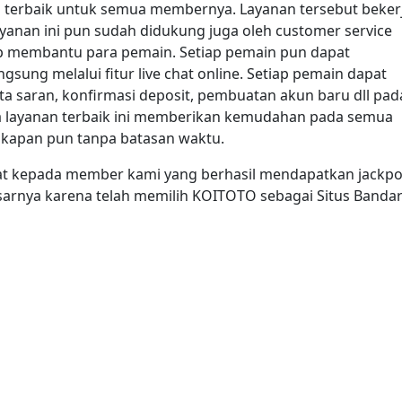
erbaik untuk semua membernya. Layanan tersebut beker
ayanan ini pun sudah didukung juga oleh customer service
p membantu para pemain. Setiap pemain pun dapat
sung melalui fitur live chat online. Setiap pemain dapat
 saran, konfirmasi deposit, pembuatan akun baru dll pad
nya layanan terbaik ini memberikan kemudahan pada semua
kapan pun tanpa batasan waktu.
t kepada member kami yang berhasil mendapatkan jackpo
sarnya karena telah memilih KOITOTO sebagai Situs Banda