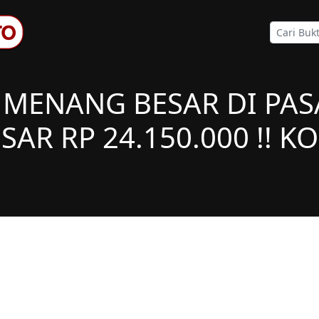
! MENANG BESAR DI PA
R RP 24.150.000 !! K