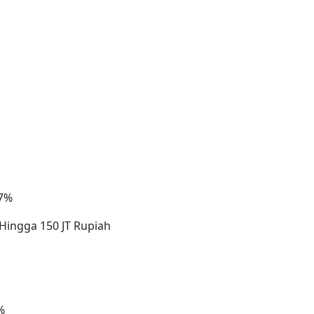
.7%
Hingga 150 JT Rupiah
%