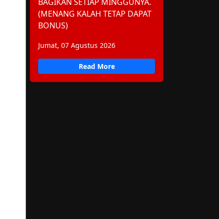
BAGIKAN SETIAP MINGGUNYA.
(MENANG KALAH TETAP DAPAT
BONUS)
Jumat, 07 Agustus 2026
Read More