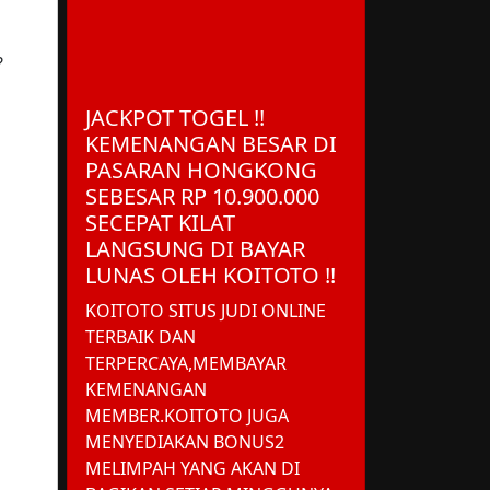
?
JACKPOT TOGEL !!
KEMENANGAN BESAR DI
PASARAN HONGKONG
SEBESAR RP 10.900.000
SECEPAT KILAT
LANGSUNG DI BAYAR
LUNAS OLEH KOITOTO !!
KOITOTO SITUS JUDI ONLINE
TERBAIK DAN
TERPERCAYA,MEMBAYAR
KEMENANGAN
MEMBER.KOITOTO JUGA
MENYEDIAKAN BONUS2
MELIMPAH YANG AKAN DI