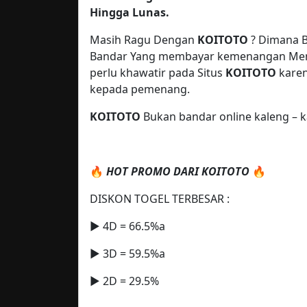
Hingga Lunas.
Masih Ragu Dengan
KOITOTO
? Dimana B
Bandar Yang membayar kemenangan Membe
perlu khawatir pada Situs
KOITOTO
karen
kepada pemenang.
KOITOTO
Bukan bandar online kaleng – ka
🔥
HOT PROMO DARI KOITOTO
🔥
DISKON TOGEL TERBESAR :
▶️ 4D = 66.5%a
▶️ 3D = 59.5%a
▶️ 2D = 29.5%