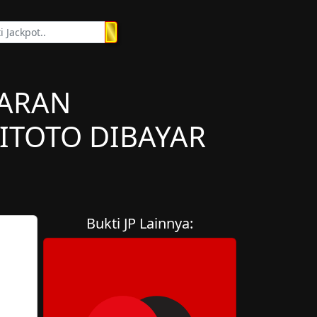
SARAN
OITOTO DIBAYAR
Bukti JP Lainnya: