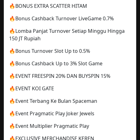
🔥BONUS EXTRA SCATTER HITAM
🔥Bonus Cashback Turnover LiveGame 0.7%
🔥Lomba Panjat Turnover Setiap Minggu Hingga
150 JT Rupiah
🔥Bonus Turnover Slot Up to 0.5%
🔥Bonus Cashback Up to 3% Slot Game
🔥EVENT FREESPIN 20% DAN BUYSPIN 15%
🔥EVENT KOI GATE
🔥Event Terbang Ke Bulan Spaceman
🔥Event Pragmatic Play Joker Jewels
🔥Event Multiplier Pragmatic Play
🔥EXCLUSIVE MERCHANDISE KEREN