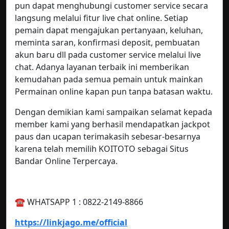
pun dapat menghubungi customer service secara
langsung melalui fitur live chat online. Setiap
pemain dapat mengajukan pertanyaan, keluhan,
meminta saran, konfirmasi deposit, pembuatan
akun baru dll pada customer service melalui live
chat. Adanya layanan terbaik ini memberikan
kemudahan pada semua pemain untuk mainkan
Permainan online kapan pun tanpa batasan waktu.
Dengan demikian kami sampaikan selamat kepada
member kami yang berhasil mendapatkan jackpot
paus dan ucapan terimakasih sebesar-besarnya
karena telah memilih KOITOTO sebagai Situs
Bandar Online Terpercaya.
☎️ WHATSAPP 1 : 0822-2149-8866
https://linkjago.me/official