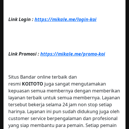
Link Login :
https://mikale.me/login-koi
Link Promosi :
https://mikale.me/promo-koi
Situs Bandar online terbaik dan
resmi
KOITOTO
juga sangat mengutamakan
kepuasan semua membernya dengan memberikan
layanan terbaik untuk semua membernya. Layanan
tersebut bekerja selama 24 jam non stop setiap
harinya. Layanan ini pun sudah didukung juga oleh
customer service berpengalaman dan profesional
yang siap membantu para pemain. Setiap pemain