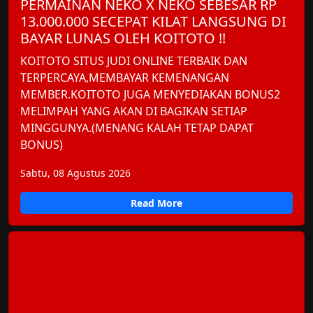
PERMAINAN NEKO X NEKO SEBESAR RP
13.000.000 SECEPAT KILAT LANGSUNG DI
BAYAR LUNAS OLEH KOITOTO !!
KOITOTO SITUS JUDI ONLINE TERBAIK DAN
TERPERCAYA,MEMBAYAR KEMENANGAN
MEMBER.KOITOTO JUGA MENYEDIAKAN BONUS2
MELIMPAH YANG AKAN DI BAGIKAN SETIAP
MINGGUNYA.(MENANG KALAH TETAP DAPAT
BONUS)
Sabtu, 08 Agustus 2026
Read More