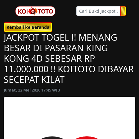
Kembali ke Beranda
JACKPOT TOGEL !! MENANG
BESAR DI PASARAN KING
KONG 4D SEBESAR RP
11.000.000 !! KOITOTO DIBAYAR
SECEPAT KILAT
Jumat, 22 Mei 2026 17:45 WIB