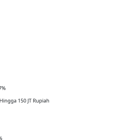
.7%
Hingga 150 JT Rupiah
%