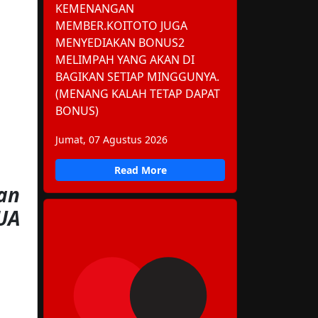
KEMENANGAN
MEMBER.KOITOTO JUGA
MENYEDIAKAN BONUS2
MELIMPAH YANG AKAN DI
BAGIKAN SETIAP MINGGUNYA.
(MENANG KALAH TETAP DAPAT
BONUS)
Jumat, 07 Agustus 2026
Read More
an
UA