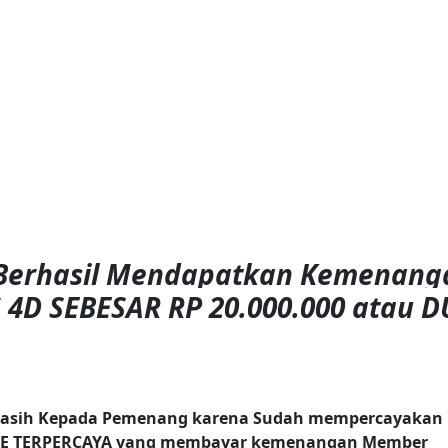
 Berhasil Mendapatkan Kemenang
4D SEBESAR RP 20.000.000 atau D
Kasih Kepada Pemenang karena Sudah mempercayakan
NE TERPERCAYA yang membayar kemenangan Member