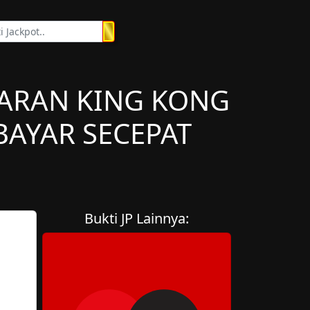
SARAN KING KONG
IBAYAR SECEPAT
Bukti JP Lainnya: