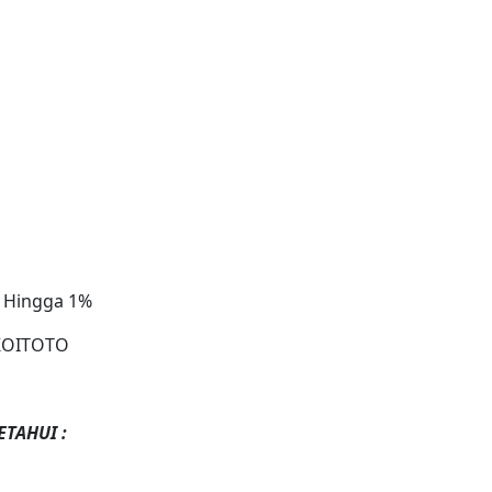
 Hingga 1%
KOITOTO
ETAHUI :