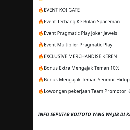
🔥EVENT KOI GATE
🔥Event Terbang Ke Bulan Spaceman
🔥Event Pragmatic Play Joker Jewels
🔥Event Multiplier Pragmatic Play
🔥EXCLUSIVE MERCHANDISE KEREN
🔥Bonus Extra Mengajak Teman 10%
🔥Bonus Mengajak Teman Seumur Hidup
🔥Lowongan pekerjaan Team Promotor 
INFO SEPUTAR KOITOTO YANG WAJIB DI K