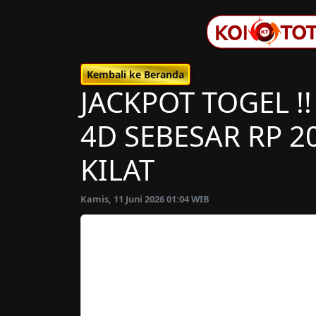
Kembali ke Beranda
JACKPOT TOGEL 
4D SEBESAR RP 20
KILAT
Kamis, 11 Juni 2026 01:04 WIB