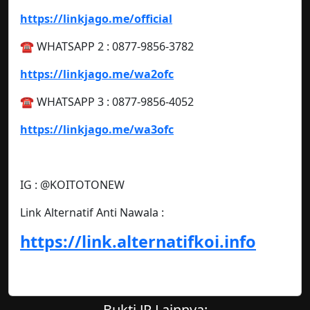
https://linkjago.me/official
☎️ WHATSAPP 2 : 0877-9856-3782
https://linkjago.me/wa2ofc
☎️ WHATSAPP 3 : 0877-9856-4052
https://linkjago.me/wa3ofc
IG : @KOITOTONEW
Link Alternatif Anti Nawala :
https://link.alternatifkoi.info
Bukti JP Lainnya: