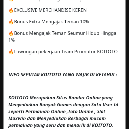
🔥EXCLUSIVE MERCHANDISE KEREN
🔥Bonus Extra Mengajak Teman 10%
🔥Bonus Mengajak Teman Seumur Hidup Hingga
1%
🔥Lowongan pekerjaan Team Promotor KOITOTO
INFO SEPUTAR KOITOTO YANG WAJIB DI KETAHUI :
KOITOTO Merupakan Situs Bandar Online yang
Menyediakan Banyak Games dengan Satu User Id
seperti Permainan Online ,Toto Online , Slot
Maxwin dan Menyediakan Berbagai macam
permainan yang seru dan menarik di KOITOTO.