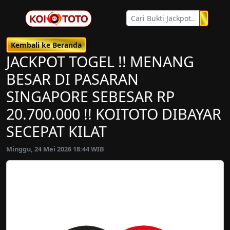
Kembali ke Beranda
JACKPOT TOGEL !! MENANG
BESAR DI PASARAN
SINGAPORE SEBESAR RP
20.700.000 !! KOITOTO DIBAYAR
SECEPAT KILAT
Minggu, 24 Mei 2026 18:44 WIB