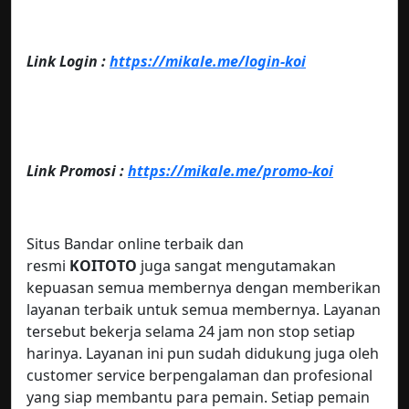
Link Login :
https://mikale.me/login-koi
Link Promosi :
https://mikale.me/promo-koi
Situs Bandar online terbaik dan
resmi
KOITOTO
juga sangat mengutamakan
kepuasan semua membernya dengan memberikan
layanan terbaik untuk semua membernya. Layanan
tersebut bekerja selama 24 jam non stop setiap
harinya. Layanan ini pun sudah didukung juga oleh
customer service berpengalaman dan profesional
yang siap membantu para pemain. Setiap pemain