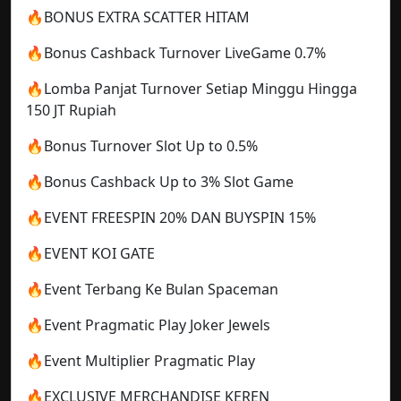
🔥BONUS EXTRA SCATTER HITAM
🔥Bonus Cashback Turnover LiveGame 0.7%
🔥Lomba Panjat Turnover Setiap Minggu Hingga
150 JT Rupiah
🔥Bonus Turnover Slot Up to 0.5%
🔥Bonus Cashback Up to 3% Slot Game
🔥EVENT FREESPIN 20% DAN BUYSPIN 15%
🔥EVENT KOI GATE
🔥Event Terbang Ke Bulan Spaceman
🔥Event Pragmatic Play Joker Jewels
🔥Event Multiplier Pragmatic Play
🔥EXCLUSIVE MERCHANDISE KEREN