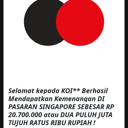
Selamat kepada KOI** Berhasil
Mendapatkan Kemenangan DI
PASARAN SINGAPORE SEBESAR RP
20.700.000 atau DUA PULUH JUTA
TUJUH RATUS RIBU RUPIAH !