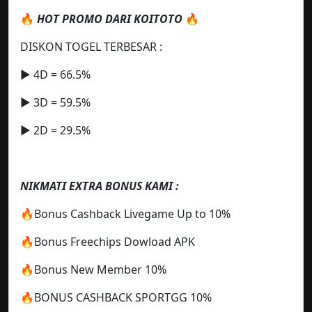
🔥
HOT PROMO DARI KOITOTO
🔥
DISKON TOGEL TERBESAR :
▶️ 4D = 66.5%
▶️ 3D = 59.5%
▶️ 2D = 29.5%
NIKMATI EXTRA BONUS KAMI :
🔥Bonus Cashback Livegame Up to 10%
🔥Bonus Freechips Dowload APK
🔥Bonus New Member 10%
🔥BONUS CASHBACK SPORTGG 10%