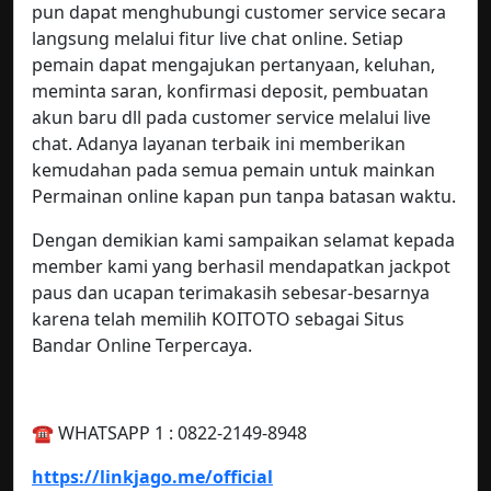
pun dapat menghubungi customer service secara
langsung melalui fitur live chat online. Setiap
pemain dapat mengajukan pertanyaan, keluhan,
meminta saran, konfirmasi deposit, pembuatan
akun baru dll pada customer service melalui live
chat. Adanya layanan terbaik ini memberikan
kemudahan pada semua pemain untuk mainkan
Permainan online kapan pun tanpa batasan waktu.
Dengan demikian kami sampaikan selamat kepada
member kami yang berhasil mendapatkan jackpot
paus dan ucapan terimakasih sebesar-besarnya
karena telah memilih KOITOTO sebagai Situs
Bandar Online Terpercaya.
☎️ WHATSAPP 1 : 0822-2149-8948
https://linkjago.me/official