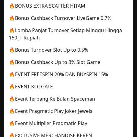
🔥BONUS EXTRA SCATTER HITAM
🔥Bonus Cashback Turnover LiveGame 0.7%
🔥Lomba Panjat Turnover Setiap Minggu Hingga
150 JT Rupiah
🔥Bonus Turnover Slot Up to 0.5%
🔥Bonus Cashback Up to 3% Slot Game
🔥EVENT FREESPIN 20% DAN BUYSPIN 15%
🔥EVENT KOI GATE
🔥Event Terbang Ke Bulan Spaceman
🔥Event Pragmatic Play Joker Jewels
🔥Event Multiplier Pragmatic Play
🔥EXCLUSIVE MERCHANDISE KEREN