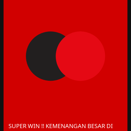
SUPER WIN !! KEMENANGAN BESAR DI