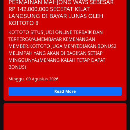
PERMAINAN MAHJONG WAYS SEBESAR
RP 142.000.000 SECEPAT KILAT
LANGSUNG DI BAYAR LUNAS OLEH
KOITOTO !!
KOITOTO SITUS JUDI ONLINE TERBAIK DAN
TERPERCAYA,MEMBAYAR KEMENANGAN
MEMBER.KOITOTO JUGA MENYEDIAKAN BONUS2
MELIMPAH YANG AKAN DI BAGIKAN SETIAP
MINGGUNYA.(MENANG KALAH TETAP DAPAT
BONUS)
Minggu, 09 Agustus 2026
Read More