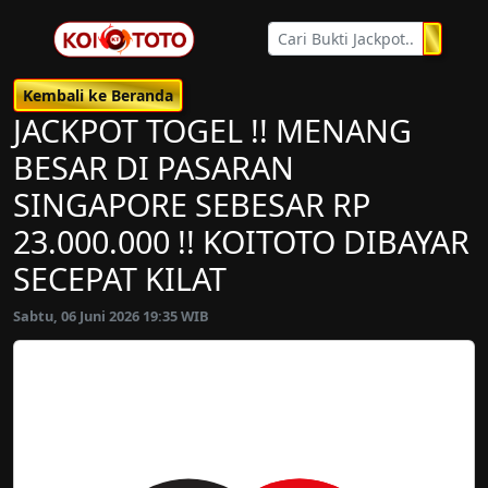
Kembali ke Beranda
JACKPOT TOGEL !! MENANG
BESAR DI PASARAN
SINGAPORE SEBESAR RP
23.000.000 !! KOITOTO DIBAYAR
SECEPAT KILAT
Sabtu, 06 Juni 2026 19:35 WIB