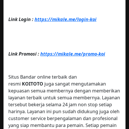
Link Login :
https://mikale.me/login-koi
Link Promosi :
https://mikale.me/promo-koi
Situs Bandar online terbaik dan
resmi
KOITOTO
juga sangat mengutamakan
kepuasan semua membernya dengan memberikan
layanan terbaik untuk semua membernya. Layanan
tersebut bekerja selama 24 jam non stop setiap
harinya. Layanan ini pun sudah didukung juga oleh
customer service berpengalaman dan profesional
yang siap membantu para pemain. Setiap pemain