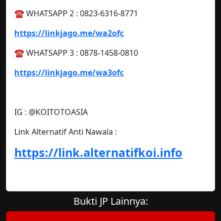
☎️ WHATSAPP 2 : 0823-6316-8771
https://linkjago.me/wa2ofc
☎️ WHATSAPP 3 : 0878-1458-0810
https://linkjago.me/wa3ofc
IG : @KOITOTOASIA
Link Alternatif Anti Nawala :
https://link.alternatifkoi.info
Bukti JP Lainnya: