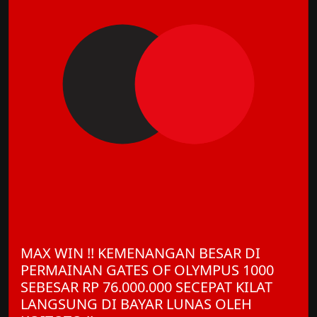
MAX WIN !! KEMENANGAN BESAR DI
PERMAINAN GATES OF OLYMPUS 1000
SEBESAR RP 76.000.000 SECEPAT KILAT
LANGSUNG DI BAYAR LUNAS OLEH