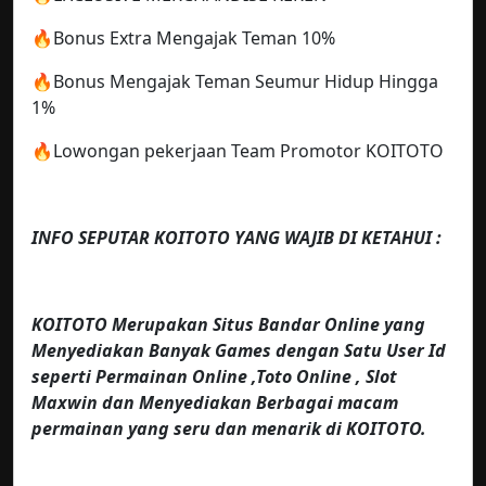
🔥Bonus Extra Mengajak Teman 10%
🔥Bonus Mengajak Teman Seumur Hidup Hingga
1%
🔥Lowongan pekerjaan Team Promotor KOITOTO
INFO SEPUTAR KOITOTO YANG WAJIB DI KETAHUI :
KOITOTO Merupakan Situs Bandar Online yang
Menyediakan Banyak Games dengan Satu User Id
seperti Permainan Online ,Toto Online , Slot
Maxwin dan Menyediakan Berbagai macam
permainan yang seru dan menarik di KOITOTO.