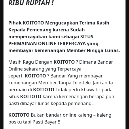
RIBU RUPIAH !
Pihak KOITOTO Mengucapkan Terima Kasih
Kepada Pemenang karena Sudah
mempercayakan kami sebagai SITUS
PERMAINAN ONLINE TERPERCAYA yang
membayar kemenangan Member Hingga Lunas.
Masih Ragu Dengan
KOITOTO
? Dimana Bandar
Online sekarang yang Terpercaya
seperti
KOITOTO
? Bandar Yang membayar
kemenangan Member Tanpa Tele-tele. Jadi anda
bermain di
KOITOTO
Tidak perlu khawatir pada
Situs
KOITOTO
karena kemenangan berapa pun
pasti dibayar lunas kepada pemenang.
KOITOTO
Bukan bandar online kaleng – kaleng
bosku tapi Pasti Bayar !!