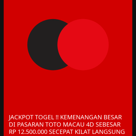
JACKPOT TOGEL !! KEMENANGAN BESAR
DI PASARAN TOTO MACAU 4D SEBESAR
RP 12.500.000 SECEPAT KILAT LANGSUNG