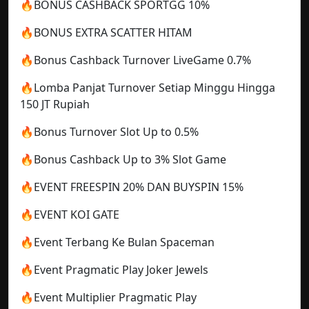
🔥BONUS CASHBACK SPORTGG 10%
🔥BONUS EXTRA SCATTER HITAM
🔥Bonus Cashback Turnover LiveGame 0.7%
🔥Lomba Panjat Turnover Setiap Minggu Hingga
150 JT Rupiah
🔥Bonus Turnover Slot Up to 0.5%
🔥Bonus Cashback Up to 3% Slot Game
🔥EVENT FREESPIN 20% DAN BUYSPIN 15%
🔥EVENT KOI GATE
🔥Event Terbang Ke Bulan Spaceman
🔥Event Pragmatic Play Joker Jewels
🔥Event Multiplier Pragmatic Play