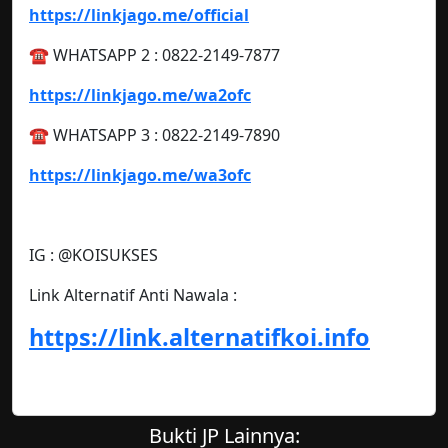
https://linkjago.me/official
☎️ WHATSAPP 2 : 0822-2149-7877
https://linkjago.me/wa2ofc
☎️ WHATSAPP 3 : 0822-2149-7890
https://linkjago.me/wa3ofc
IG : @KOISUKSES
Link Alternatif Anti Nawala :
https://link.alternatifkoi.info
Bukti JP Lainnya: