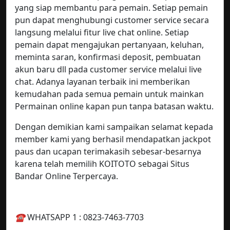
yang siap membantu para pemain. Setiap pemain
pun dapat menghubungi customer service secara
langsung melalui fitur live chat online. Setiap
pemain dapat mengajukan pertanyaan, keluhan,
meminta saran, konfirmasi deposit, pembuatan
akun baru dll pada customer service melalui live
chat. Adanya layanan terbaik ini memberikan
kemudahan pada semua pemain untuk mainkan
Permainan online kapan pun tanpa batasan waktu.
Dengan demikian kami sampaikan selamat kepada
member kami yang berhasil mendapatkan jackpot
paus dan ucapan terimakasih sebesar-besarnya
karena telah memilih KOITOTO sebagai Situs
Bandar Online Terpercaya.
☎️
WHATSAPP 1 : 0823-7463-7703