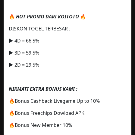
🔥
HOT PROMO DARI KOITOTO
🔥
DISKON TOGEL TERBESAR :
▶️ 4D = 66.5%
▶️ 3D = 59.5%
▶️ 2D = 29.5%
NIKMATI EXTRA BONUS KAMI :
🔥Bonus Cashback Livegame Up to 10%
🔥Bonus Freechips Dowload APK
🔥Bonus New Member 10%