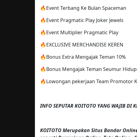
🔥Event Terbang Ke Bulan Spaceman
🔥Event Pragmatic Play Joker Jewels
🔥Event Multiplier Pragmatic Play
🔥EXCLUSIVE MERCHANDISE KEREN
🔥Bonus Extra Mengajak Teman 10%
🔥Bonus Mengajak Teman Seumur Hidup
🔥Lowongan pekerjaan Team Promotor 
INFO SEPUTAR KOITOTO YANG WAJIB DI K
KOITOTO Merupakan Situs Bandar Onlin