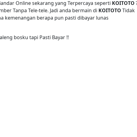
andar Online sekarang yang Terpercaya seperti
KOITOTO
r Tanpa Tele-tele. Jadi anda bermain di
KOITOTO
Tidak
a kemenangan berapa pun pasti dibayar lunas
leng bosku tapi Pasti Bayar !!