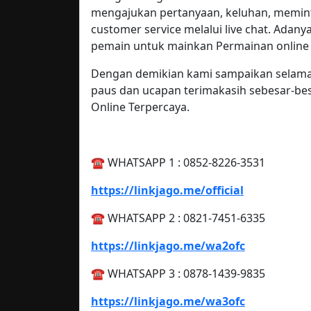
mengajukan pertanyaan, keluhan, meminta
customer service melalui live chat. Ada
pemain untuk mainkan Permainan online 
Dengan demikian kami sampaikan selama
paus dan ucapan terimakasih sebesar-be
Online Terpercaya.
☎️ WHATSAPP 1 : 0852-8226-3531
https://linkjago.me/official
☎️ WHATSAPP 2 : 0821-7451-6335
https://linkjago.me/wa2ofc
☎️ WHATSAPP 3 : 0878-1439-9835
https://linkjago.me/wa3ofc