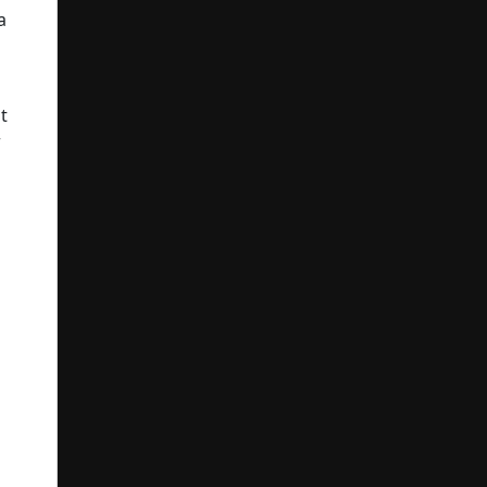
a
t
r