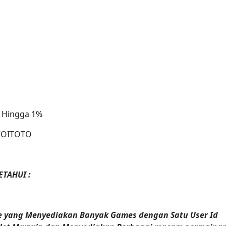
 Hingga 1%
KOITOTO
ETAHUI :
e yang Menyediakan Banyak Games dengan Satu User Id