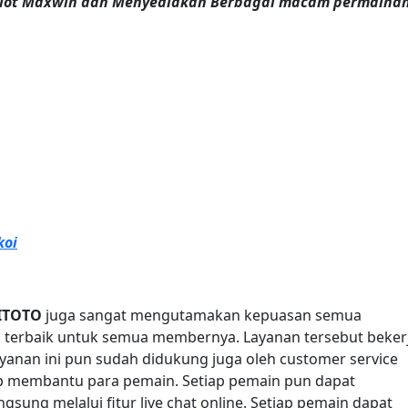
 , Slot Maxwin dan Menyediakan Berbagai macam permaina
koi
ITOTO
juga sangat mengutamakan kepuasan semua
erbaik untuk semua membernya. Layanan tersebut beker
ayanan ini pun sudah didukung juga oleh customer service
p membantu para pemain. Setiap pemain pun dapat
sung melalui fitur live chat online. Setiap pemain dapat