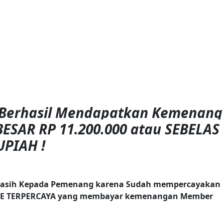
 Berhasil Mendapatkan Kemenan
ESAR RP 11.200.000 atau SEBELAS
UPIAH !
Kasih Kepada Pemenang karena Sudah mempercayakan
NE TERPERCAYA yang membayar kemenangan Member